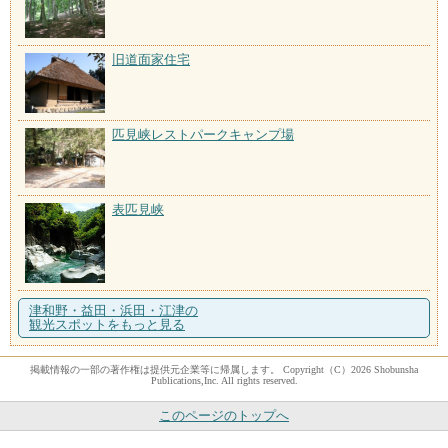
旧道面家住宅
匹見峡レストパークキャンプ場
表匹見峡
津和野・益田・浜田・江津の
観光スポットをもっと見る
掲載情報の一部の著作権は提供元企業等に帰属します。 Copyright（C）2026 Shobunsha
Publications,Inc. All rights reserved.
このページのトップへ