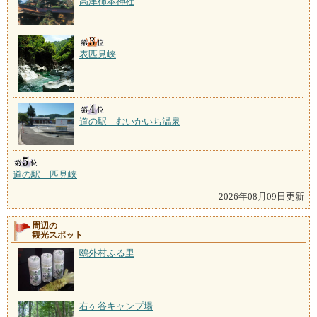
高津柿本神社
表匹見峡
道の駅 むいかいち温泉
道の駅 匹見峡
2026年08月09日更新
周辺の
観光スポット
鴎外村ふる里
右ヶ谷キャンプ場