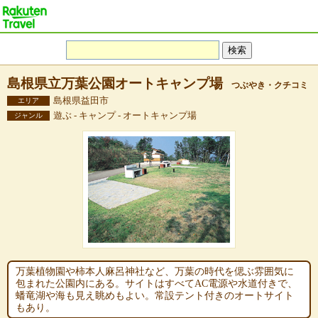
島根県立万葉公園オートキャンプ場
つぶやき・クチコミ
島根県益田市
エリア
遊ぶ - キャンプ - オートキャンプ場
ジャンル
万葉植物園や柿本人麻呂神社など、万葉の時代を偲ぶ雰囲気に
包まれた公園内にある。サイトはすべてAC電源や水道付きで、
蟠竜湖や海も見え眺めもよい。常設テント付きのオートサイト
もあり。