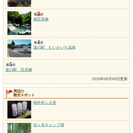
表匹見峡
道の駅 むいかいち温泉
道の駅 匹見峡
2026年08月09日更新
周辺の
観光スポット
鴎外村ふる里
右ヶ谷キャンプ場