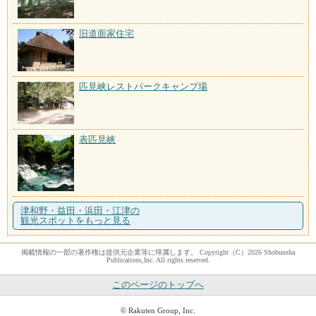
旧道面家住宅
匹見峡レストパークキャンプ場
表匹見峡
津和野・益田・浜田・江津の
観光スポットをもっと見る
掲載情報の一部の著作権は提供元企業等に帰属します。 Copyright（C）2026 Shobunsha
Publications,Inc. All rights reserved.
このページのトップへ
© Rakuten Group, Inc.