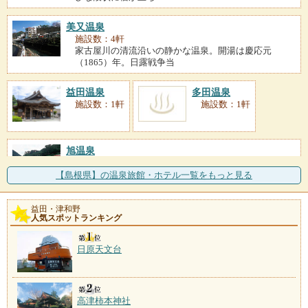
美又温泉
施設数：4軒
家古屋川の清流沿いの静かな温泉。開湯は慶応元
（1865）年。日露戦争当
益田温泉
多田温泉
施設数：1軒
施設数：1軒
旭温泉
施設数：1軒
中国山地に湧く温泉は、やわらかい肌ざわりが特徴。
【島根県】の温泉旅館・ホテル一覧をもっと見る
夏はホタルの乱舞、冬は
益田・津和野
人気スポットランキング
日原天文台
高津柿本神社