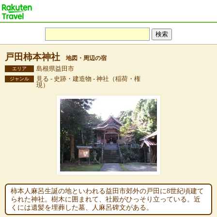
戸田柿本神社
地図・周辺の宿
島根県益田市
エリア
見る - 史跡・建造物 - 神社（稲荷・権
ジャンル
現）
柿本人麻呂生誕の地といわれる益田市郊外の戸田に8世紀頃建て
られた神社。樹木に囲まれて、社殿がひっそり立っている。近
くには遺髪を埋葬した墓、人麻呂碑文がある。