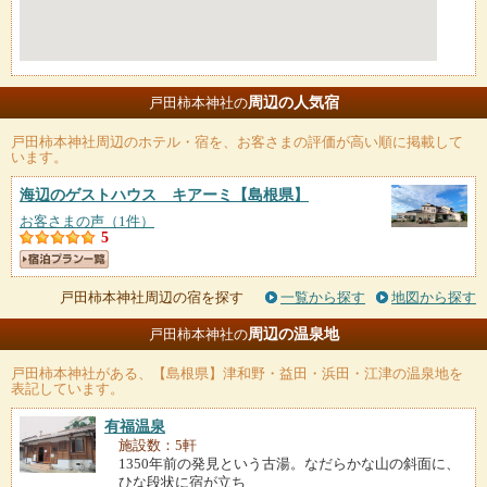
周辺の人気宿
戸田柿本神社の
戸田柿本神社
周辺のホテル・宿を、お客さまの評価が高い順に掲載して
います。
海辺のゲストハウス キアーミ
【島根県】
お客さまの声（1件）
5
戸田柿本神社周辺の宿を探す
一覧から探す
地図から探す
周辺の温泉地
戸田柿本神社の
戸田柿本神社
がある、【島根県】津和野・益田・浜田・江津の温泉地を
表記しています。
有福温泉
施設数：5軒
1350年前の発見という古湯。なだらかな山の斜面に、
ひな段状に宿が立ち