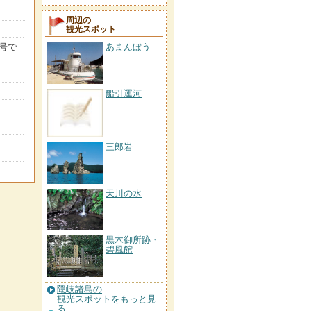
周辺の
観光スポット
あまんぼう
号で
船引運河
三郎岩
天川の水
黒木御所跡・
碧風館
隠岐諸島の
観光スポットをもっと見
る