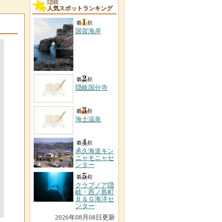
隠岐
人気スポットランキング
国賀海岸
隠岐国分寺
海士温泉
承久海道キン
ニャモニャセ
ンター
クラブノア隠
岐・西ノ島町
Ｂ＆Ｇ海洋セ
ンター
2026年08月08日更新