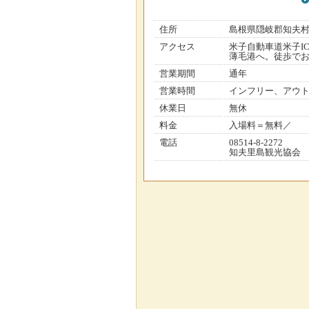
住所
島根県隠岐郡知夫
アクセス
米子自動車道米子I
薄毛港へ。徒歩でお
営業期間
通年
営業時間
インフリー、アウ
休業日
無休
料金
入場料＝無料／
電話
08514-8-2272
知夫里島観光協会