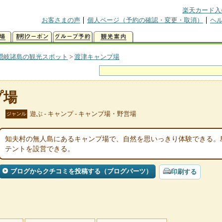
楽天カード入
お客さまの声
個人ページ（予約の確認・変更・取消）
ヘ
隠岐諸島の観光スポット
>
渡津キャンプ場
プ場
遊ぶ - キャンプ - キャンプ場・野営場
ジャンル
知夫村の無人島にあるキャンプ場で、自然を思いっきり体験できる。
テントを設営できる。
ブログからクチコミを投稿する（ブログパーツ）
印刷する