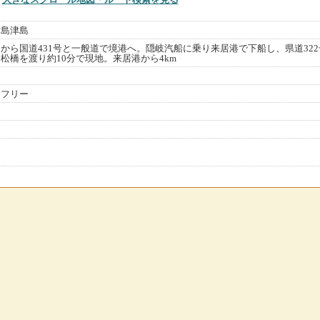
村島津島
Cから国道431号と一般道で境港へ。隠岐汽船に乗り来居港で下船し、県道322
松橋を渡り約10分で現地。来居港から4km
トフリー