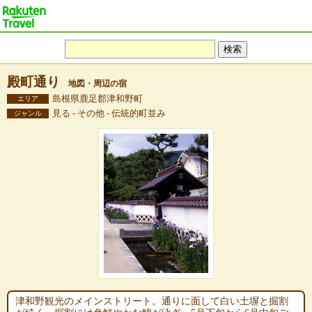
殿町通り
地図・周辺の宿
島根県鹿足郡津和野町
エリア
見る - その他 - 伝統的町並み
ジャンル
津和野観光のメインストリート。通りに面して白い土塀と掘割