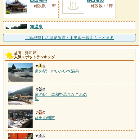
益田温泉
多田温泉
施設数：1軒
施設数：1軒
旭温泉
施設数：1軒
中国山地に湧く温泉は、やわらかい肌ざわりが特徴。
【島根県】の温泉旅館・ホテル一覧をもっと見る
夏はホタルの乱舞、冬は
益田・津和野
人気スポットランキング
道の駅 むいかいち温泉
道の駅 津和野温泉なごみの
里
益田の朝市