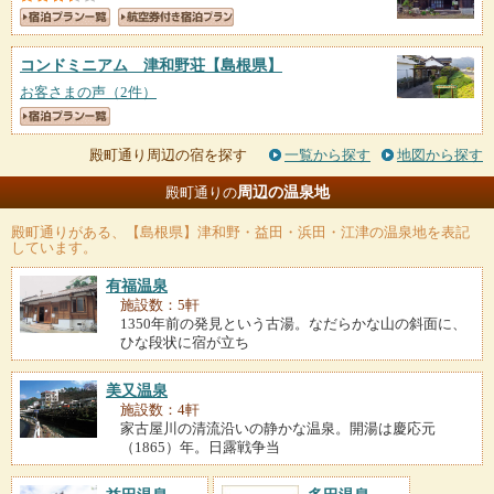
コンドミニアム 津和野荘
【島根県】
お客さまの声（2件）
殿町通り周辺の宿を探す
一覧から探す
地図から探す
周辺の温泉地
殿町通りの
殿町通り
がある、【島根県】津和野・益田・浜田・江津の温泉地を表記
しています。
有福温泉
施設数：5軒
1350年前の発見という古湯。なだらかな山の斜面に、
ひな段状に宿が立ち
美又温泉
施設数：4軒
家古屋川の清流沿いの静かな温泉。開湯は慶応元
（1865）年。日露戦争当