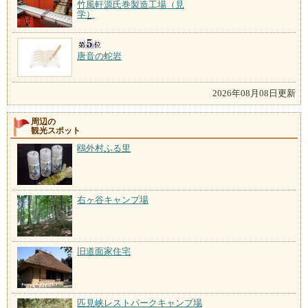
竹風軒源氏巻製造工場（見
学）
唐音の蛇岩
2026年08月08日更新
周辺の
観光スポット
鴎外村ふる里
右ヶ谷キャンプ場
旧道面家住宅
匹見峡レストパークキャンプ場