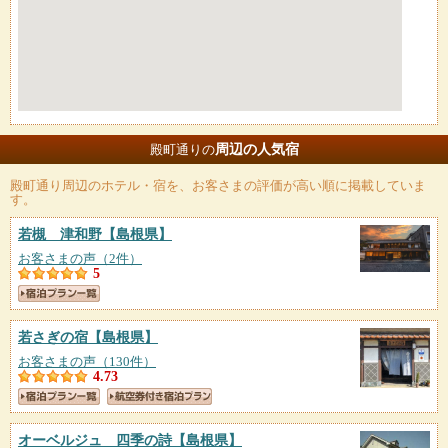
周辺の人気宿
殿町通りの
殿町通り
周辺のホテル・宿を、お客さまの評価が高い順に掲載していま
す。
若槻 津和野
【島根県】
お客さまの声（2件）
5
若さぎの宿
【島根県】
お客さまの声（130件）
4.73
オーベルジュ 四季の詩
【島根県】