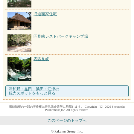
旧道面家住宅
匹見峡レストパークキャンプ場
表匹見峡
津和野・益田・浜田・江津の
観光スポットをもっと見る
掲載情報の一部の著作権は提供元企業等に帰属します。 Copyright（C）2026 Shobunsha
Publications,Inc. All rights reserved.
このページのトップへ
© Rakuten Group, Inc.