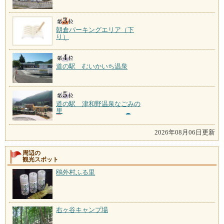
朝倉パーキングエリア（下
り）
道の駅 むいかいち温泉
道の駅 津和野温泉なごみの
里
2026年08月06日更新
周辺の
観光スポット
鴎外村ふる里
右ヶ谷キャンプ場