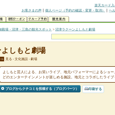
楽天カード入
お客さまの声
個人ページ（予約の確認・変更・取消）
ヘ
御殿場・沼津・三島の観光スポット
>
沼津ラクーンよしもと劇場
ンよしもと劇場
見る - 文化施設 - 劇場
ンル
よしもと芸人による、お笑いライブ、地元パフォーマーによるショー
どのエンターテインメントが楽しめる施設。地元とコラボしたライブ
ブログからクチコミを投稿する（ブログパーツ）
印刷する