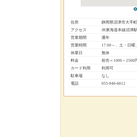
住所
静岡県沼津市大手
アクセス
JR東海道本線沼津
営業期間
通年
営業時間
17:00～、土・日
休業日
無休
料金
前売＝1000～2500
カード利用
利用可
駐車場
なし
電話
055-946-6612