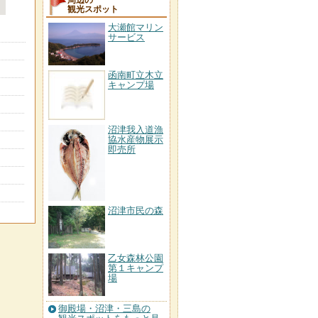
周辺の
観光スポット
大瀬館マリン
サービス
函南町立木立
キャンプ場
沼津我入道漁
協水産物展示
即売所
沼津市民の森
乙女森林公園
第１キャンプ
場
御殿場・沼津・三島の