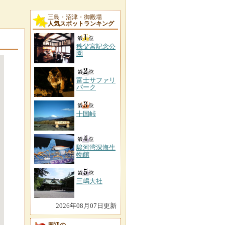
三島・沼津・御殿場
人気スポットランキング
秩父宮記念公
園
富士サファリ
パーク
十国峠
駿河湾深海生
物館
三嶋大社
2026年08月07日更新