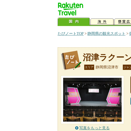
たびノートTOP
>
静岡県の観光スポット
>
沼津ラクー
静岡県沼津市
エリア
ジャ
写真をもっと見る