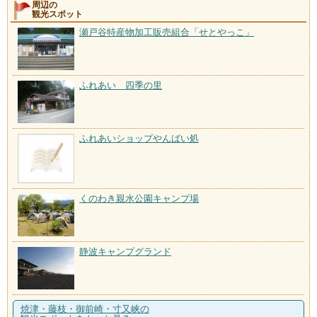
周辺の
観光スポット
瀬戸谷特産物加工販売組合「せとやっこ」
ふれあい 四季の里
ふれあいショップやんばい処
くのわき親水公園キャンプ場
静波キャンプグランド
焼津・藤枝・御前崎・寸又峡の