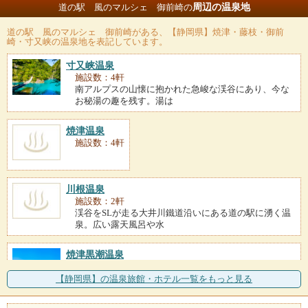
周辺の温泉地
道の駅 風のマルシェ 御前崎の
道の駅 風のマルシェ 御前崎
がある、【静岡県】焼津・藤枝・御前
崎・寸又峡の温泉地を表記しています。
寸又峡温泉
施設数：4軒
南アルプスの山懐に抱かれた急峻な渓谷にあり、今な
お秘湯の趣を残す。湯は
焼津温泉
施設数：4軒
川根温泉
施設数：2軒
渓谷をSLが走る大井川鐵道沿いにある道の駅に湧く温
泉。広い露天風呂や水
焼津黒潮温泉
施設数：1軒
ワイルドで男性的な景観が続く大崩海岸と、全国有数
【静岡県】の温泉旅館・ホテル一覧をもっと見る
の水揚げを誇る焼津港の