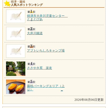
焼津・藤枝
接岨峡温泉
人気スポットランキング
施設数：1軒
焼津市大井川児童センター
とまとぴあ
大井川鐵道
アプトいちしろキャンプ場
ささやき窯 楽友
藤枝パーキングエリア（上
り）
2026年08月06日更新