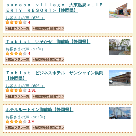
ｓｕｎａｂａ ｖｉｌｌａｇｅ 大東温泉＜ＬＩＢ
ＥＲＴＹ ＲＥＳＯＲＴ＞
【静岡県】
お客さまの声（62件）
4
Ｔａｂｉｓｔ いそかぜ 御前崎
【静岡県】
お客さまの声（57件）
4
Ｔａｂｉｓｔ ビジネスホテル サンシャイン浜岡
【静岡県】
お客さまの声（60件）
3.91
ホテルルートイン御前崎
【静岡県】
お客さまの声（563件）
3.9