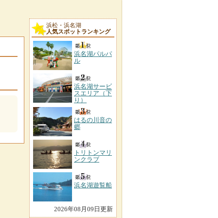
浜松・浜名湖
人気スポットランキング
浜名湖パルパ
ル
浜名湖サービ
スエリア（下
り）
はるの川音の
郷
トリトンマリ
ンクラブ
浜名湖遊覧船
2026年08月09日更新