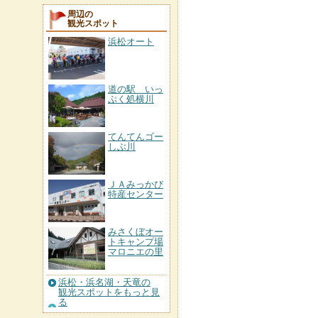
周辺の
観光スポット
浜松オート
道の駅 いっ
ぷく処横川
てんてんゴー
しぶ川
ＪＡみっかび
特産センター
みさくぼオー
トキャンプ場
マロニエの里
浜松・浜名湖・天竜の
観光スポットをもっと見
る