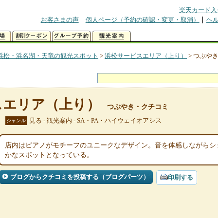
楽天カード入
お客さまの声
個人ページ（予約の確認・変更・取消）
ヘ
浜松・浜名湖・天竜の観光スポット
>
浜松サービスエリア（上り）
>
つぶや
スエリア（上り）
つぶやき・クチコミ
見る - 観光案内 - SA・PA・ハイウェイオアシス
ジャンル
店内はピアノがモチーフのユニークなデザイン。音を体感しながらシ
かなスポットとなっている。
ブログからクチコミを投稿する（ブログパーツ）
印刷する