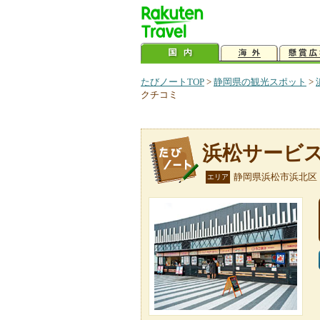
たびノートTOP
>
静岡県の観光スポット
>
クチコミ
浜松サービ
静岡県浜松市浜北区
エリア