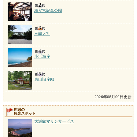
秩父宮記念公園
三嶋大社
小浜海岸
東山旧岸邸
2026年08月09日更新
周辺の
観光スポット
大瀬館マリンサービス