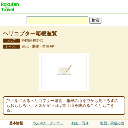
ヘリコプター箱根遊覧
静岡県裾野市
エリア
遊ぶ - 乗物 - 遊覧飛行
ジャンル
芦ノ湖にあるヘリコプター遊覧。箱根の山を空から見下ろすの
もおもしろい。天気が良い日は富士山を眺めるこくともでき
る。
基本情報
つぶやき・クチコミ
動画・写真
地図・周辺の宿