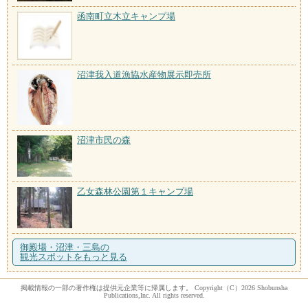
函南町立木立キャンプ場
沼津我入道漁協水産物展示即売所
沼津市民の森
乙女森林公園第１キャンプ場
御殿場・沼津・三島の
観光スポットをもっと見る
掲載情報の一部の著作権は提供元企業等に帰属します。 Copyright（C）2026 Shobunsha
Publications,Inc. All rights reserved.