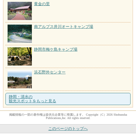
黄金の里
南アルプス井川オートキャンプ場
静岡市梅ケ島キャンプ場
浜石野外センター
静岡・清水の
観光スポットをもっと見る
掲載情報の一部の著作権は提供元企業等に帰属します。 Copyright（C）2026 Shobunsha
Publications,Inc. All rights reserved.
このページのトップへ