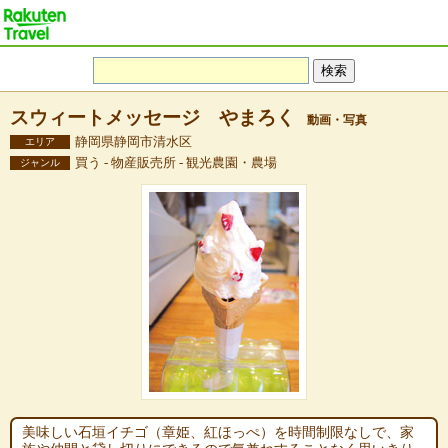
スウィートメッセージ やまろく
動画・写真
静岡県静岡市清水区
エリア
買う - 物産販売所 - 観光農園・農場
ジャンル
美味しい石垣イチゴ（章姫、紅ほっぺ）を時間制限なしで、家