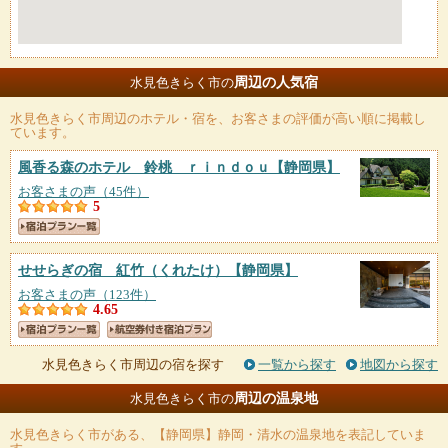
周辺の人気宿
水見色きらく市の
水見色きらく市
周辺のホテル・宿を、お客さまの評価が高い順に掲載し
ています。
風香る森のホテル 鈴桃 ｒｉｎｄｏｕ
【静岡県】
お客さまの声（45件）
5
せせらぎの宿 紅竹（くれたけ）
【静岡県】
お客さまの声（123件）
4.65
水見色きらく市周辺の宿を探す
一覧から探す
地図から探す
周辺の温泉地
水見色きらく市の
水見色きらく市
がある、【静岡県】静岡・清水の温泉地を表記していま