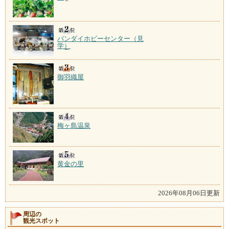
バンダイホビーセンター（見
学）
御羽織屋
梅ヶ島温泉
黄金の里
2026年08月06日更新
周辺の
観光スポット