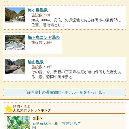
す。
梅ヶ島温泉
施設数：8軒
海抜1000m、安倍川の源流地である静岡市の最奥部に
位置。湯治場として
梅ヶ島コンヤ温泉
施設数：3軒
油山温泉
施設数：1軒
その昔、今川氏親の正室寿桂尼が遊山保養した歴史あ
る古湯。静岡の奥座敷と
【静岡県】の温泉旅館・ホテル一覧をもっと見る
静岡・清水
人気スポットランキング
石垣苺栽培元祖 常吉いちご
園