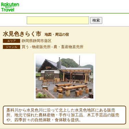
水見色きらく市
地図・周辺の宿
静岡県静岡市葵区
エリア
買う - 物産販売所 - 農・畜産物直売所
ジャンル
藁科川から水見色川に沿って北上した水見色地区にある販売
所。地元で採れた農林産物・手作り加工品、木工手芸品の販売
や、四季折々の自然体験・食体験を提供。