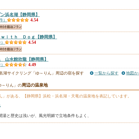
ズン浜名湖
【静岡県】
6件）
4.54
 ｗｉｔｈ Ｄｏｇ
【静岡県】
件）
4.54
泉 山水館欣龍
【静岡県】
件）
4.49
名湖サイクリング「ゆ～りん」周辺の宿を探す
一覧から探す
地図か
周辺の温泉地
ゆ～りん」の
 浜名湖（旧：浜名湖わんわんパラダイス ホテル）
【静岡県】
8件）
4.43
ん」
がある、【静岡県】浜松・浜名湖・天竜の温泉地を表記しています。
泉
泉 ホテル鞠水亭
【静岡県】
件）
4.41
年の開湯と歴史は浅いが、風光明媚で立地条件もよく、
】
件）
4.33