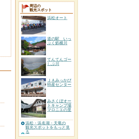
周辺の
観光スポット
浜松オート
道の駅 いっ
ぷく処横川
てんてんゴー
しぶ川
ＪＡみっかび
特産センター
みさくぼオー
トキャンプ場
マロニエの里
浜松・浜名湖・天竜の
観光スポットをもっと見
る