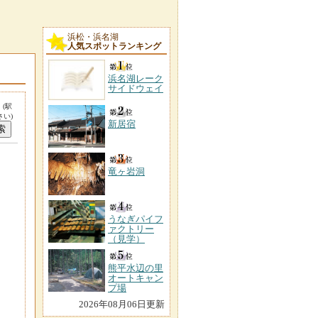
浜松・浜名湖
人気スポットランキング
浜名湖レーク
サイドウェイ
。
(駅
い)
新居宿
竜ヶ岩洞
うなぎパイフ
ァクトリー
（見学）
熊平水辺の里
オートキャン
プ場
2026年08月06日更新