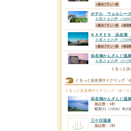
ホテル ウェルシー
お客さまの声（348
ＫＡＲＥＮ 浜名湖
お客さまの声（359
浜名湖かんざんじ温
お客さまの声（672
ぐるっと浜
ぐるっと浜名湖サイクリング「
わんわんパラダイス
お客さまの声（198
ぐるっと浜名湖サイクリング「ゆ～り
浜名湖かんざんじ温
浜名湖かんざんじ温
施設数：6軒
お客さまの声（821
昭和33（1958）
三ケ日温泉
旅館ふじや
【静岡県
施設数：2軒
お客さまの声（161