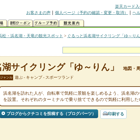
楽天カード入
お客さまの声
個人ページ（予約の確認・変更・取消）
ヘ
浜松・浜名湖・天竜の観光スポット
>
ぐるっと浜名湖サイクリング「ゆ～り
名湖サイクリング「ゆ～りん」
地図・
遊ぶ - キャンプ - スポーツランド
ジャンル
浜名湖を訪れた人が、自転車で気軽に景観を楽しめるよう、浜名湖の
を設置。それぞれのターミナルで乗り捨てできるので気軽に利用した
ブログからクチコミを投稿する（ブログパーツ）
印刷する