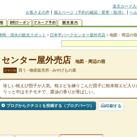
楽天カード入
お客さまの声
個人ページ（予約の確認・変更・取消）
ヘ
静岡・清水の観光スポット
>
日本平パークセンター屋外売店
>
地図・周辺の
クセンター屋外売店
地図・周辺の宿
買う - 物産販売所 - みやげもの屋
ジャンル
珍しい桜えび団子が人気。桜エビを練りこんだ団子に粉末桜エビ入り
リッと中はモチモチで、醤油の香りが香ばしい。
ブログからクチコミを投稿する（ブログパーツ）
印刷する