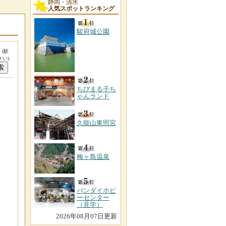
静岡・清水
人気スポットランキング
駿府城公園
。
(駅
い)
ちびまる子ち
ゃんランド
久能山東照宮
梅ヶ島温泉
バンダイホビ
ーセンター
（見学）
2026年08月07日更新