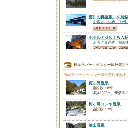
徳川の奥座敷 久能
お客さまの声（33件
ホテルＴＯＫＩＷＡ
お客さまの声（666
将軍の湯 久能山本
日本平パークセンター屋外売店
お客さまの声（168
日本平パークセンター屋外売店
がある
梅ヶ島温泉
施設数：8軒
海抜1000m、安倍
梅ヶ島コンヤ温泉
施設数：3軒
油山温泉