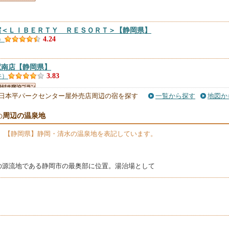
宿＜ＬＩＢＥＲＴＹ ＲＥＳＯＲＴ＞
【静岡県】
）
4.24
駅南店
【静岡県】
件）
3.83
日本平パークセンター屋外売店周辺の宿を探す
一覧から探す
地図か
陣＜ＬＩＢＥＲＴＹ ＲＥＳＯＲＴ＞
【静岡県】
周辺の温泉地
の
件）
3.42
、【静岡県】静岡・清水の温泉地を表記しています。
川の源流地である静岡市の最奥部に位置。湯治場として