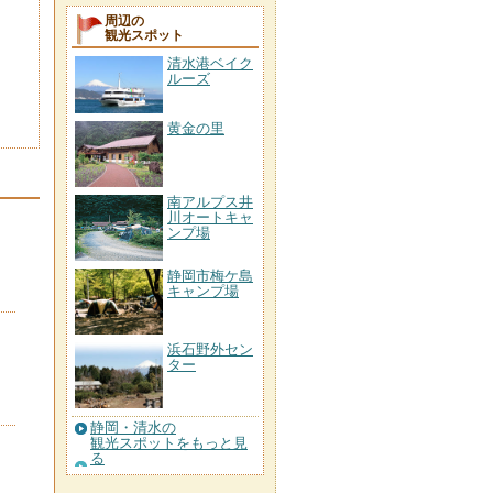
周辺の
観光スポット
清水港ベイク
ルーズ
黄金の里
南アルプス井
川オートキャ
ンプ場
静岡市梅ケ島
キャンプ場
浜石野外セン
ター
静岡・清水の
観光スポットをもっと見
る