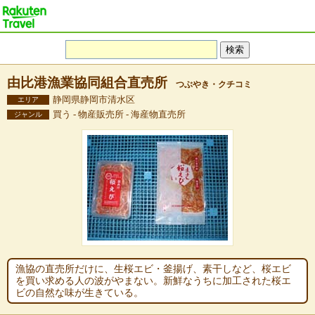
由比港漁業協同組合直売所
つぶやき・クチコミ
静岡県静岡市清水区
エリア
買う - 物産販売所 - 海産物直売所
ジャンル
漁協の直売所だけに、生桜エビ・釜揚げ、素干しなど、桜エビ
を買い求める人の波がやまない。新鮮なうちに加工された桜エ
ビの自然な味が生きている。