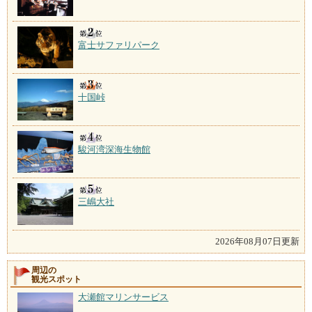
富士サファリパーク
十国峠
駿河湾深海生物館
三嶋大社
2026年08月07日更新
周辺の
観光スポット
大瀬館マリンサービス