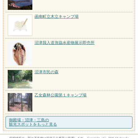
函南町立木立キャンプ場
沼津我入道漁協水産物展示即売所
沼津市民の森
乙女森林公園第１キャンプ場
御殿場・沼津・三島の
観光スポットをもっと見る