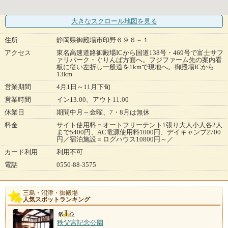
大きなスクロール地図
を見る
住所
静岡県御殿場市印野６９６－１
アクセス
東名高速道路御殿場ICから国道138号・469号で富士サフ
ァリパーク・ぐりんぱ方面へ。フジファーム先の案内看
板に従い左折し一般道を1kmで現地へ。御殿場ICから
13km
営業期間
4月1日～11月下旬
営業時間
イン13:00、アウト11:00
休業日
期間中月～金曜、7・8月は無休
料金
サイト使用料＝オートフリーテント1張り大人小人各2人
まで5400円、AC電源使用料1000円、デイキャンプ2700
円／宿泊施設＝ログハウス10800円～／
カード利用
利用不可
電話
0550-88-3575
三島・沼津・御殿場
人気スポットランキング
秩父宮記念公園