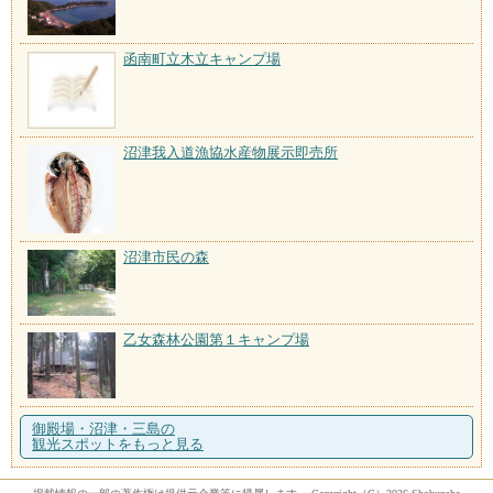
函南町立木立キャンプ場
沼津我入道漁協水産物展示即売所
沼津市民の森
乙女森林公園第１キャンプ場
御殿場・沼津・三島の
観光スポットをもっと見る