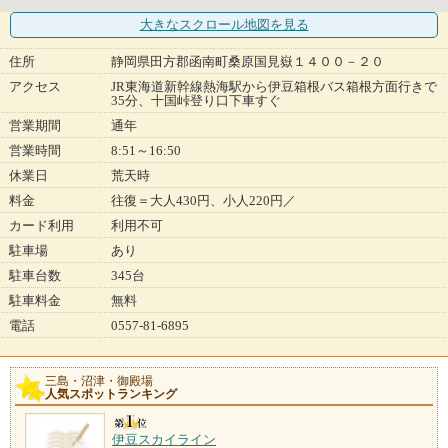
大きなスクロール地図
を見る
住所
静岡県田方郡函南町桑原国見嶽１４００－２０
アクセス
JR東海道新幹線熱海駅から伊豆箱根バス箱根方面行きで
35分、十国峠登り口下車すぐ
営業期間
通年
営業時間
8:51～16:50
休業日
荒天時
料金
往復＝大人430円、小人220円／
カード利用
利用不可
駐車場
あり
駐車台数
345台
駐車料金
無料
電話
0557-81-6895
三島・沼津・御殿場
人気スポットランキング
伊豆スカイライン