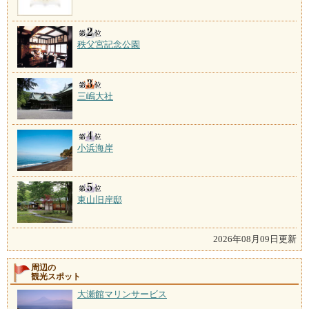
秩父宮記念公園
三嶋大社
小浜海岸
東山旧岸邸
2026年08月09日更新
周辺の
観光スポット
大瀬館マリンサービス