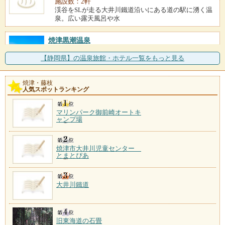
施設数：2軒
渓谷をSLが走る大井川鐵道沿いにある道の駅に湧く温
泉。広い露天風呂や水
焼津黒潮温泉
施設数：1軒
ワイルドで男性的な景観が続く大崩海岸と、全国有数
【静岡県】の温泉旅館・ホテル一覧をもっと見る
の水揚げを誇る焼津港の
焼津・藤枝
接岨峡温泉
人気スポットランキング
施設数：1軒
マリンパーク御前崎オートキ
ャンプ場
焼津市大井川児童センター
とまとぴあ
大井川鐵道
旧東海道の石畳