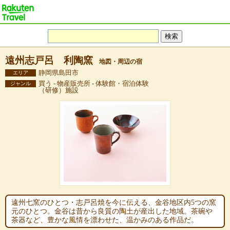
遠州志戸呂 利陶窯
地図・周辺の宿
静岡県島田市
エリア
買う - 物産販売所 - 体験館・宿泊体験
ジャンル
（研修）施設
遠州七窯のひとつ・志戸呂焼を今に伝える、金谷地区内5つの窯
元のひとつ。金谷は昔から良質の陶土が産出した地域。茶碗や
茶器など、豊かな風情を漂わせた、温かみのある作品だ。