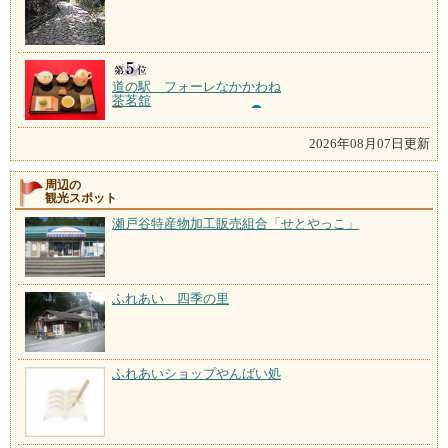
道の駅 フォーレなかかわね
茶茗舘
2026年08月07日更新
周辺の
観光スポット
瀬戸谷特産物加工販売組合「せとやっこ」
ふれあい 四季の里
ふれあいショップやんばい処