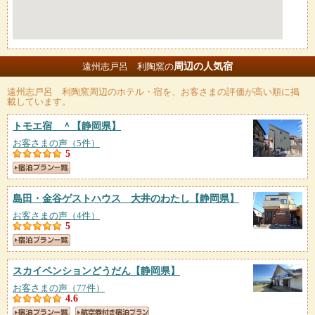
周辺の人気宿
遠州志戸呂 利陶窯の
遠州志戸呂 利陶窯
周辺のホテル・宿を、お客さまの評価が高い順に掲
載しています。
トモエ宿 ＾
【静岡県】
お客さまの声（5件）
5
島田・金谷ゲストハウス 大井のわたし
【静岡県】
お客さまの声（4件）
5
スカイペンションどうだん
【静岡県】
お客さまの声（77件）
4.6