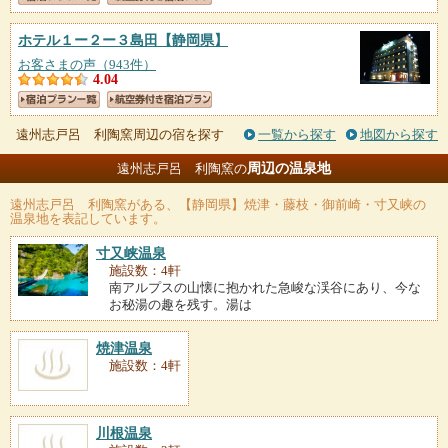
ホテル１ー２ー３島田
【静岡県】
お客さまの声（943件）
4.04
遠州志戸呂 利陶窯周辺の宿を探す
一覧から探す
地図から探す
周辺の温泉地
遠州志戸呂 利陶窯の
遠州志戸呂 利陶窯
がある、【静岡県】焼津・藤枝・御前崎・寸又峡の
温泉地を表記しています。
寸又峡温泉
施設数：4軒
南アルプスの山懐に抱かれた急峻な渓谷にあり、今な
お秘湯の趣を残す。湯は
焼津温泉
施設数：4軒
川根温泉