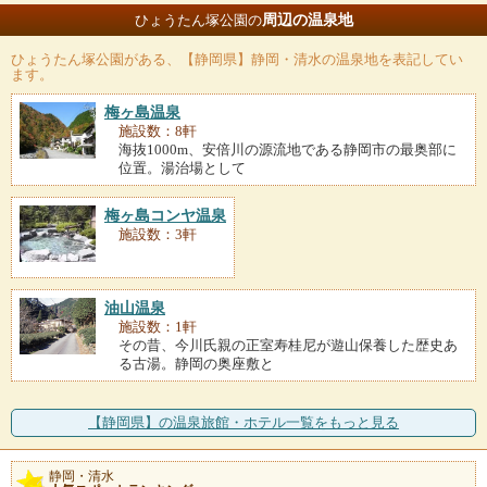
周辺の温泉地
ひょうたん塚公園の
ひょうたん塚公園
がある、【静岡県】静岡・清水の温泉地を表記してい
ます。
梅ヶ島温泉
施設数：8軒
海抜1000m、安倍川の源流地である静岡市の最奥部に
位置。湯治場として
梅ヶ島コンヤ温泉
施設数：3軒
油山温泉
施設数：1軒
その昔、今川氏親の正室寿桂尼が遊山保養した歴史あ
る古湯。静岡の奥座敷と
【静岡県】の温泉旅館・ホテル一覧をもっと見る
静岡・清水