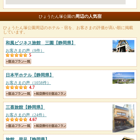
周辺の人気宿
ひょうたん塚公園の
ひょうたん塚公園
周辺のホテル・宿を、お客さまの評価が高い順に掲載
しています。
和風ビジネス旅館 三園
【静岡県】
お客さまの声（9件）
5
日本平ホテル
【静岡県】
お客さまの声（1058件）
4.7
三喜旅館
【静岡県】
お客さまの声（24件）
4.67
旅館 登呂
【静岡県】