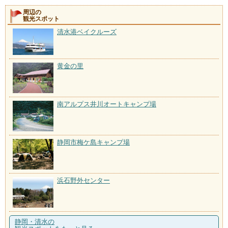
周辺の
観光スポット
清水港ベイクルーズ
黄金の里
南アルプス井川オートキャンプ場
静岡市梅ケ島キャンプ場
浜石野外センター
静岡・清水の