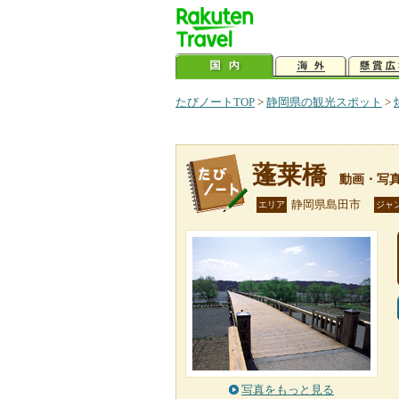
たびノートTOP
>
静岡県の観光スポット
>
蓬莱橋
動画・写
静岡県島田市
エリア
ジャ
写真をもっと見る