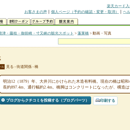
楽天カード入
お客さまの声
個人ページ（予約の確認・変更・取消）
ヘ
焼津・藤枝・御前崎・寸又峡の観光スポット
>
蓬莱橋
>
動画・写真
真
見る - 街道関係 - 橋
ンル
明治12（1879）年、大井川にかけられた木造有料橋。現在の橋は昭和4
長約897.4m、通行幅約2.4m。橋脚はコンクリートになったが、構造
ブログからクチコミを投稿する（ブログパーツ）
印刷する