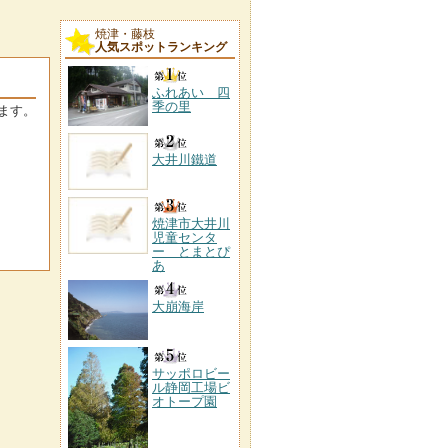
焼津・藤枝
人気スポットランキング
ふれあい 四
季の里
ます。
大井川鐵道
焼津市大井川
児童センタ
ー とまとぴ
あ
大崩海岸
サッポロビー
ル静岡工場ビ
オトープ園