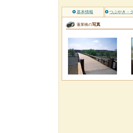
基本情報
つぶやき・
写真
蓬莱橋の