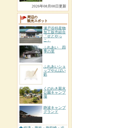
2026年08月08日更新
周辺の
観光スポット
瀬戸谷特産物
加工販売組合
「せとやっ
こ」
ふれあい 四
季の里
ふれあいショ
ップやんばい
処
くのわき親水
公園キャンプ
場
静波キャンプ
グランド
焼津・藤枝・御前崎・寸