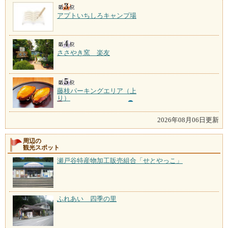
アプトいちしろキャンプ場
ささやき窯 楽友
藤枝パーキングエリア（上
り）
2026年08月06日更新
周辺の
観光スポット
瀬戸谷特産物加工販売組合「せとやっこ」
ふれあい 四季の里