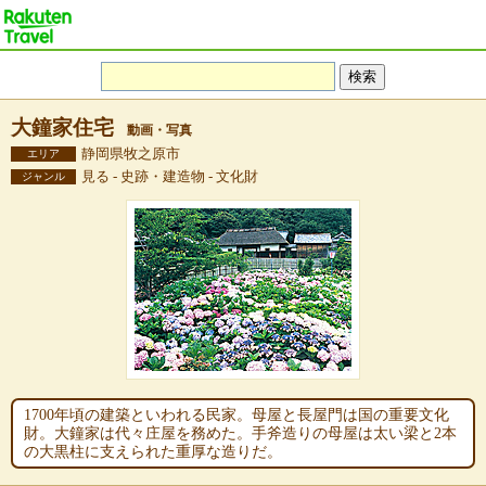
大鐘家住宅
動画・写真
静岡県牧之原市
エリア
見る - 史跡・建造物 - 文化財
ジャンル
1700年頃の建築といわれる民家。母屋と長屋門は国の重要文化
財。大鐘家は代々庄屋を務めた。手斧造りの母屋は太い梁と2本
の大黒柱に支えられた重厚な造りだ。