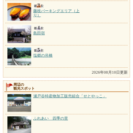
藤枝パーキングエリア（上
り）
島田宿
塩郷の吊橋
2026年08月10日更新
周辺の
観光スポット
瀬戸谷特産物加工販売組合「せとやっこ」
ふれあい 四季の里