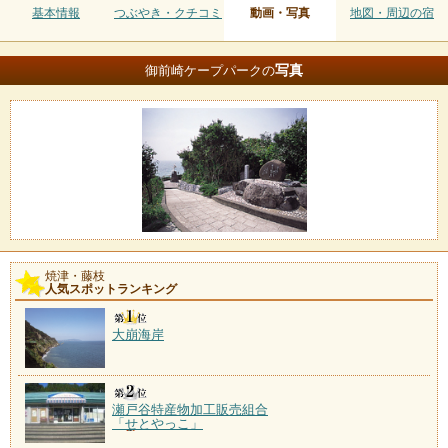
基本情報
つぶやき・クチコミ
動画・写真
地図・周辺の宿
写真
御前崎ケープパークの
焼津・藤枝
人気スポットランキング
大崩海岸
瀬戸谷特産物加工販売組合
「せとやっこ」