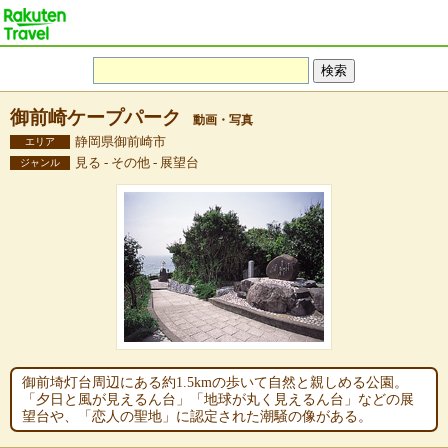
御前崎ケープパーク
動画・写真
静岡県御前崎市
エリア
見る - その他 - 展望台
ジャンル
御前埼灯台周辺にある約1.5kmの歩いて自然と親しめる公園。
「夕日と風が見えるん台」「地球が丸く見えるん台」などの展
望台や、「恋人の聖地」に認定された潮騒の像がある。