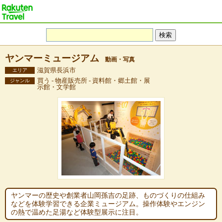
ヤンマーミュージアム
動画・写真
滋賀県長浜市
エリア
買う - 物産販売所 - 資料館・郷土館・展
ジャンル
示館・文学館
ヤンマーの歴史や創業者山岡孫吉の足跡、ものづくりの仕組み
などを体験学習できる企業ミュージアム。操作体験やエンジン
の熱で温めた足湯など体験型展示に注目。