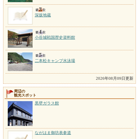
深坂地蔵
小谷城戦国歴史資料館
二本松キャンプ水泳場
2026年08月09日更新
周辺の
観光スポット
黒壁ガラス館
ながはま御坊表参道