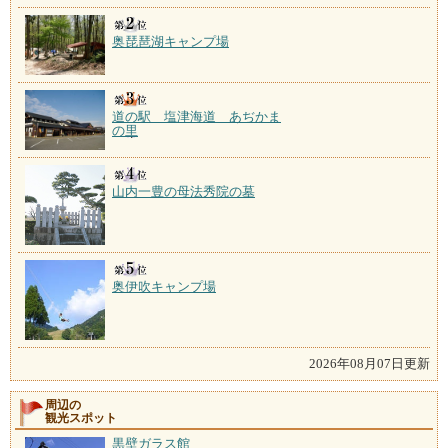
奥琵琶湖キャンプ場
道の駅 塩津海道 あぢかま
の里
山内一豊の母法秀院の墓
奥伊吹キャンプ場
2026年08月07日更新
周辺の
観光スポット
黒壁ガラス館