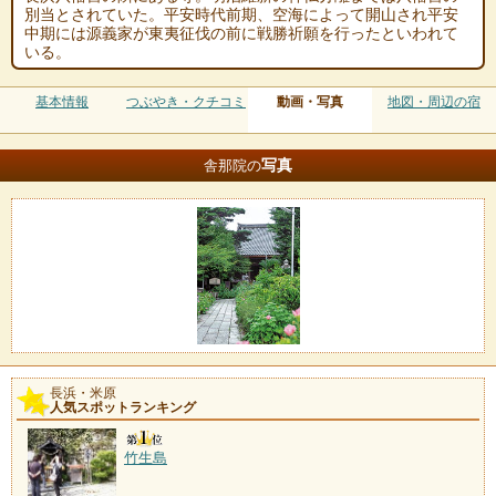
別当とされていた。平安時代前期、空海によって開山され平安
中期には源義家が東夷征伐の前に戦勝祈願を行ったといわれて
いる。
基本情報
つぶやき・クチコミ
動画・写真
地図・周辺の宿
写真
舎那院の
長浜・米原
人気スポットランキング
竹生島