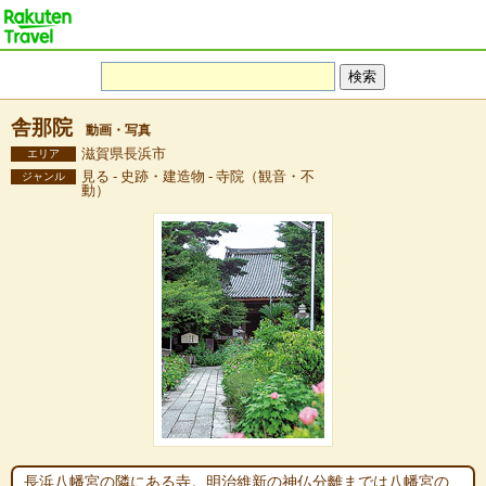
舎那院
動画・写真
滋賀県長浜市
エリア
見る - 史跡・建造物 - 寺院（観音・不
ジャンル
動）
長浜八幡宮の隣にある寺。明治維新の神仏分離までは八幡宮の