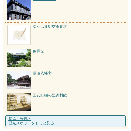
ながはま御坊表参道
慶雲館
長濱八幡宮
国友鉄砲の里資料館
長浜・米原の
観光スポットをもっと見る