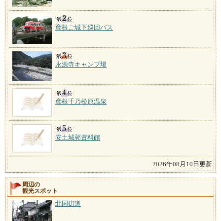
彦根ご城下巡回バス
永源寺キャンプ場
彦根千乃松原温泉
安土城郭資料館
2026年08月10日更新
周辺の
観光スポット
北国街道