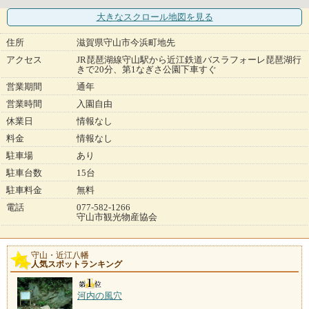
大きなスクロール地図
を見る
住所
滋賀県守山市今浜町地先
アクセス
JR琵琶湖線守山駅から近江鉄道バスラフォーレ琵琶湖行
きで20分、第1なぎさ公園下車すぐ
営業期間
通年
営業時間
入園自由
休業日
情報なし
料金
情報なし
駐車場
あり
駐車台数
15台
駐車料金
無料
電話
077-582-1266
守山市観光物産協会
守山・近江八幡
人気スポットランキング
河内の風穴