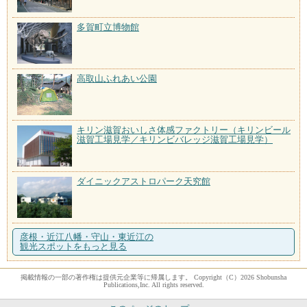
多賀町立博物館
高取山ふれあい公園
キリン滋賀おいしさ体感ファクトリー（キリンビール
滋賀工場見学／キリンビバレッジ滋賀工場見学）
ダイニックアストロパーク天究館
彦根・近江八幡・守山・東近江の
観光スポットをもっと見る
掲載情報の一部の著作権は提供元企業等に帰属します。 Copyright（C）2026 Shobunsha
Publications,Inc. All rights reserved.