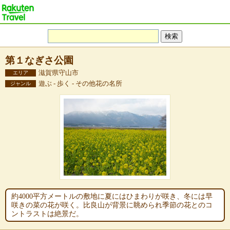
第１なぎさ公園
滋賀県守山市
エリア
遊ぶ - 歩く - その他花の名所
ジャンル
約4000平方メートルの敷地に夏にはひまわりが咲き、冬には早
咲きの菜の花が咲く。比良山が背景に眺められ季節の花とのコ
ントラストは絶景だ。