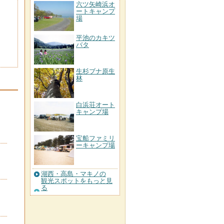
六ツ矢崎浜オ
ートキャンプ
場
平池のカキツ
バタ
生杉ブナ原生
林
白浜荘オート
キャンプ場
宝船ファミリ
ーキャンプ場
湖西・高島・マキノの
観光スポットをもっと見
る