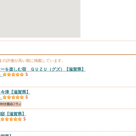
まの評価が高い順に掲載しています。
ナーを楽しむ宿 ＧＵＺＵ（グズ）
【滋賀県】
）
5
ト今津
【滋賀県】
）
5
門邸
【滋賀県】
）
5