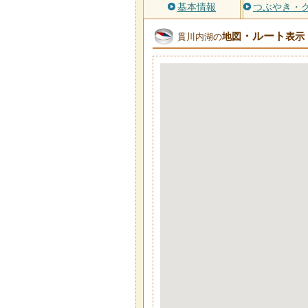
基本情報
つぶやき・
・ルート
地図
表示
貫川内湖の