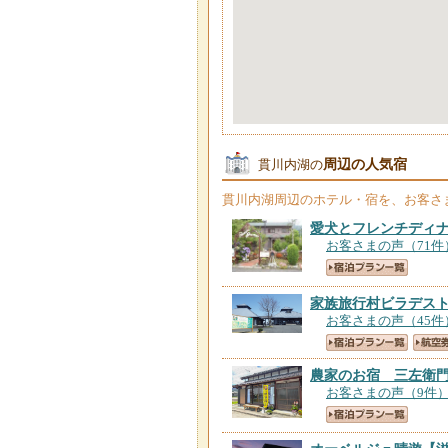
周辺の人気宿
貫川内湖の
貫川内湖
周辺のホテル・宿を、お客さ
愛犬とフレンチディ
お客さまの声（71件
家族旅行村ビラデス
お客さまの声（45件
農家のお宿 三左衛
お客さまの声（9件