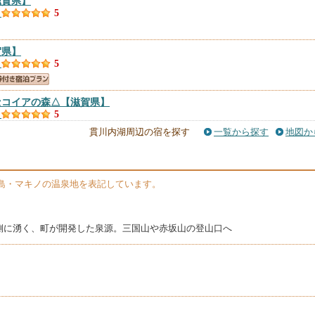
滋賀県】
）
5
賀県】
）
5
セコイアの森△
【滋賀県】
）
5
貫川内湖周辺の宿を探す
一覧から探す
地図か
滋賀県】
）
4.85
島・マキノの温泉地を表記しています。
ＫＵ
【滋賀県】
）
4.81
側に湧く、町が開発した泉源。三国山や赤坂山の登山口へ
賀県＞
【滋賀県】
）
4.5
ＳＥ びわ湖 ＧＵＥＳＴ ＨＯＵＳＥ
【滋賀県】