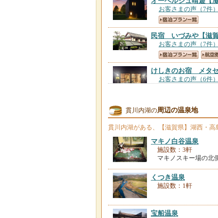
オーベルジュ晴遊
【
お客さまの声（7件
民宿 いづみや
【滋
お客さまの声（7件
けしきのお宿 メタ
お客さまの声（6件
湖畔の旅籠 福寿
【
周辺の温泉地
貫川内湖の
お客さまの声（90件
貫川内湖
がある、【滋賀県】湖西・高
マキノ白谷温泉
琵犬湖ＲＩＫＩＳＡ
施設数：3軒
お客さまの声（49件
マキノスキー場の北
民宿 やまげん＜滋
くつき温泉
お客さまの声（10件
施設数：1軒
ＷＡＳＵＫＩ ＢＡ
宝船温泉