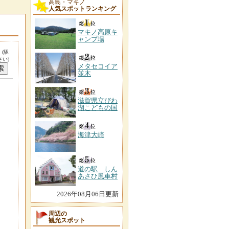
高島・マキノ
人気スポットランキング
マキノ高原キ
ャンプ場
。
(駅
い)
メタセコイア
並木
滋賀県立びわ
湖こどもの国
海津大崎
道の駅 しん
あさひ風車村
2026年08月06日更新
周辺の
観光スポット