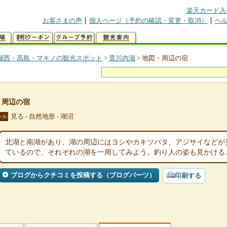
楽天カード入
お客さまの声
個人ページ（予約の確認・変更・取消）
ヘ
湖西・高島・マキノの観光スポット
>
貫川内湖
>
地図・周辺の宿
・周辺の宿
見る - 自然地形 - 湖沼
ンル
北湖と南湖があり、湖の周辺にはヨシやカキツバタ、アジサイなどが
ているので、それぞれの湖を一周してみよう。釣り人の姿も見かける
ブログからクチコミを投稿する（ブログパーツ）
印刷する