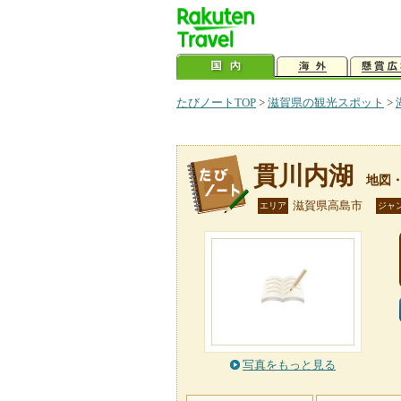
たびノートTOP
>
滋賀県の観光スポット
>
貫川内湖
地図
滋賀県高島市
エリア
ジャ
写真をもっと見る