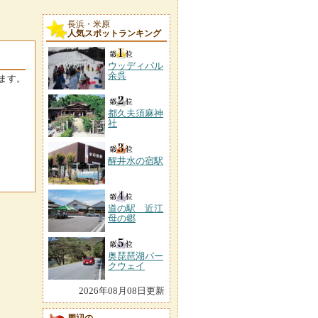
長浜・米原
人気スポットランキング
ウッディパル
余呉
ます。
都久夫須麻神
社
醒井水の宿駅
道の駅 近江
母の郷
奥琵琶湖パー
クウェイ
2026年08月08日更新