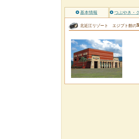
基本情報
つぶやき・
北近江リゾート エジプト館の