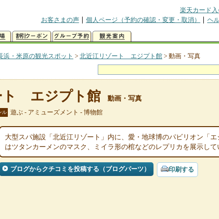
楽天カード入
お客さまの声
個人ページ（予約の確認・変更・取消）
ヘ
長浜・米原の観光スポット
>
北近江リゾート エジプト館
>
動画・写真
ート エジプト館
動画・写真
遊ぶ - アミューズメント - 博物館
ンル
大型スパ施設「北近江リゾート」内に、愛・地球博のパビリオン「エ
はツタンカーメンのマスク、ミイラ形の棺などのレプリカを展示して
ブログからクチコミを投稿する（ブログパーツ）
印刷する