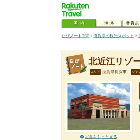
たびノートTOP
>
滋賀県の観光スポット
>
北近江リゾ
滋賀県長浜市
エリア
ジャ
写真をもっと見る