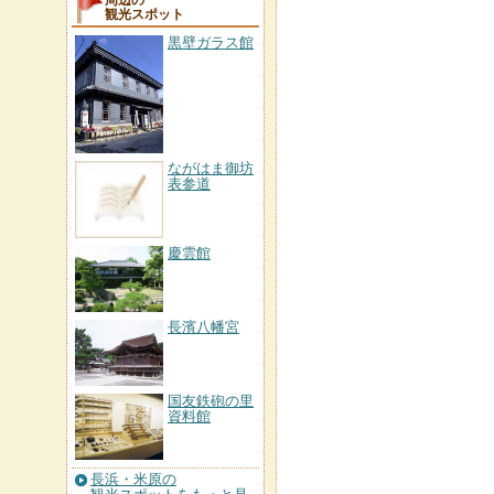
周辺の
観光スポット
黒壁ガラス館
ながはま御坊
表参道
慶雲館
長濱八幡宮
国友鉄砲の里
資料館
長浜・米原の