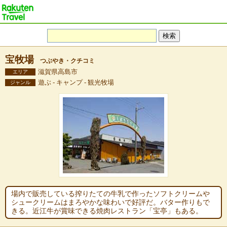
宝牧場
つぶやき・クチコミ
滋賀県高島市
エリア
遊ぶ - キャンプ - 観光牧場
ジャンル
場内で販売している搾りたての牛乳で作ったソフトクリームや
シュークリームはまろやかな味わいで好評だ。バター作りもで
きる。近江牛が賞味できる焼肉レストラン「宝亭」もある。