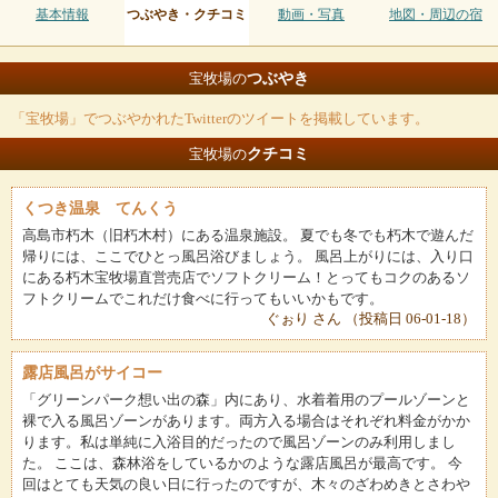
基本情報
つぶやき・クチコミ
動画・写真
地図・周辺の宿
つぶやき
宝牧場の
「宝牧場」でつぶやかれたTwitterのツイートを掲載しています。
クチコミ
宝牧場の
くつき温泉 てんくう
高島市朽木（旧朽木村）にある温泉施設。 夏でも冬でも朽木で遊んだ
帰りには、ここでひとっ風呂浴びましょう。 風呂上がりには、入り口
にある朽木宝牧場直営売店でソフトクリーム！とってもコクのあるソ
フトクリームでこれだけ食べに行ってもいいかもです。
ぐぉり さん （投稿日 06-01-18）
露店風呂がサイコー
「グリーンパーク想い出の森」内にあり、水着着用のプールゾーンと
裸で入る風呂ゾーンがあります。両方入る場合はそれぞれ料金がかか
ります。私は単純に入浴目的だったので風呂ゾーンのみ利用しまし
た。 ここは、森林浴をしているかのような露店風呂が最高です。 今
回はとても天気の良い日に行ったのですが、木々のざわめきとさわや