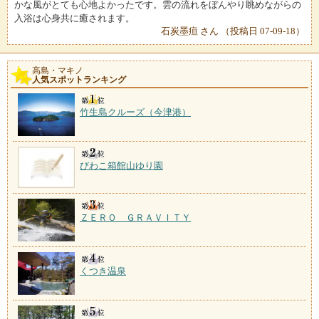
かな風がとても心地よかったです。雲の流れをぼんやり眺めながらの
入浴は心身共に癒されます。
石炭墨疸 さん （投稿日 07-09-18）
高島・マキノ
人気スポットランキング
竹生島クルーズ（今津港）
びわこ箱館山ゆり園
ＺＥＲＯ ＧＲＡＶＩＴＹ
くつき温泉