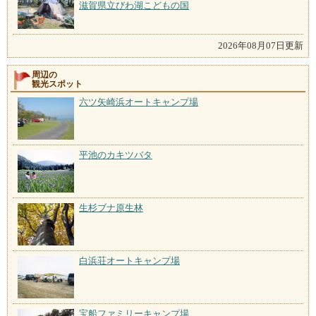
滋賀県立びわ湖こどもの国
2026年08月07日更新
周辺の
観光スポット
六ツ矢崎浜オートキャンプ場
平池のカキツバタ
生杉ブナ原生林
白浜荘オートキャンプ場
宝船ファミリーキャンプ場