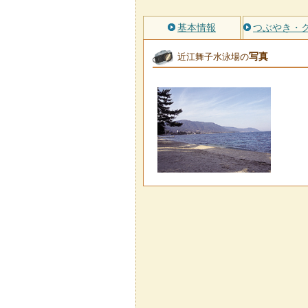
基本情報
つぶやき・
写真
近江舞子水泳場の