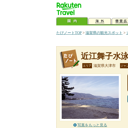
たびノートTOP
>
滋賀県の観光スポット
>
近江舞子水
滋賀県大津市
エリア
ジャ
写真をもっと見る