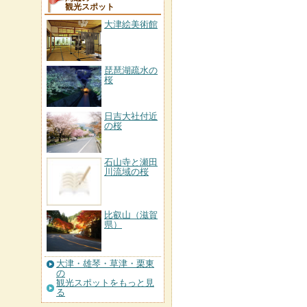
観光スポット
大津絵美術館
琵琶湖疏水の
桜
日吉大社付近
の桜
石山寺と瀬田
川流域の桜
比叡山（滋賀
県）
大津・雄琴・草津・栗東
の
観光スポットをもっと見
る