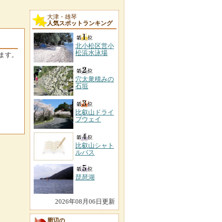
大津・雄琴
人気スポットランキング
北小松区営小
松浜水泳場
ます。
穴太衆積みの
石垣
比叡山ドライ
ブウェイ
比叡山シャト
ルバス
琵琶湖
2026年08月06日更新
周辺の