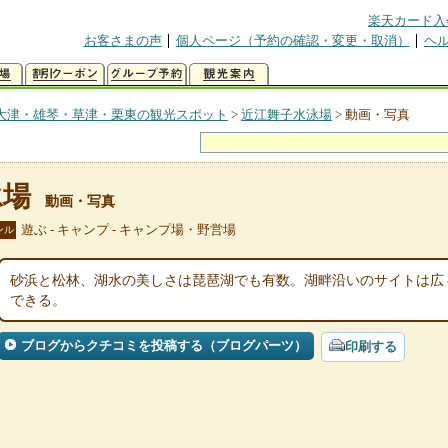
楽天カード入
お客さまの声
個人ページ（予約の確認・変更・取消）
ヘ
大津・雄琴・草津・栗東の観光スポット
>
近江舞子水泳場
>
動画・写真
泳場
動画・写真
遊ぶ - キャンプ - キャンプ場・野営場
ンル
砂浜と松林、湖水の美しさは琵琶湖でも有数。湖畔沿いのサイトは広
できる。
ブログからクチコミを投稿する（ブログパーツ）
印刷する