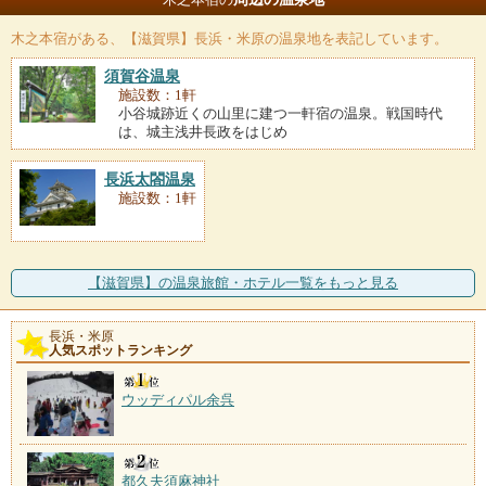
木之本宿
がある、【滋賀県】長浜・米原の温泉地を表記しています。
須賀谷温泉
施設数：1軒
小谷城跡近くの山里に建つ一軒宿の温泉。戦国時代
は、城主浅井長政をはじめ
長浜太閤温泉
施設数：1軒
【滋賀県】の温泉旅館・ホテル一覧をもっと見る
長浜・米原
人気スポットランキング
ウッディパル余呉
都久夫須麻神社