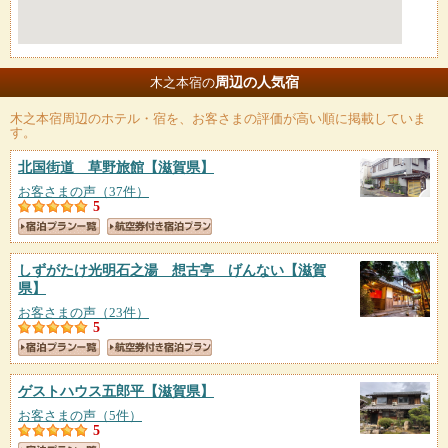
周辺の人気宿
木之本宿の
木之本宿
周辺のホテル・宿を、お客さまの評価が高い順に掲載していま
す。
北国街道 草野旅館
【滋賀県】
お客さまの声（37件）
5
しずがたけ光明石之湯 想古亭 げんない
【滋賀
県】
お客さまの声（23件）
5
ゲストハウス五郎平
【滋賀県】
お客さまの声（5件）
5