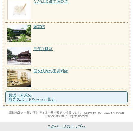
ながはま御坊表参道
慶雲館
長濱八幡宮
国友鉄砲の里資料館
長浜・米原の
観光スポットをもっと見る
掲載情報の一部の著作権は提供元企業等に帰属します。 Copyright（C）2026 Shobunsha
Publications,Inc. All rights reserved.
このページのトップへ