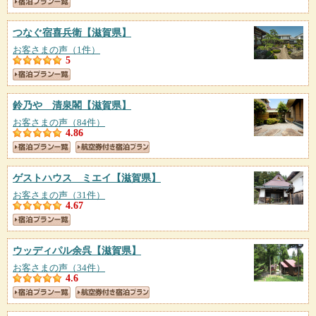
つなぐ宿喜兵衛
【滋賀県】
お客さまの声（1件）
5
鈴乃や 清泉閣
【滋賀県】
お客さまの声（84件）
4.86
ゲストハウス ミエイ
【滋賀県】
お客さまの声（31件）
4.67
ウッディパル余呉
【滋賀県】
お客さまの声（34件）
4.6