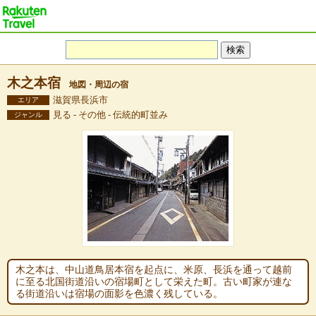
木之本宿
地図・周辺の宿
滋賀県長浜市
エリア
見る - その他 - 伝統的町並み
ジャンル
木之本は、中山道鳥居本宿を起点に、米原、長浜を通って越前
に至る北国街道沿いの宿場町として栄えた町。古い町家が連な
る街道沿いは宿場の面影を色濃く残している。