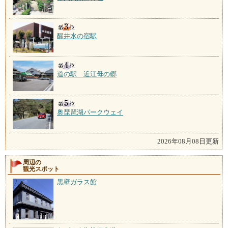
醒井水の宿駅
道の駅 近江母の郷
奥琵琶湖パークウェイ
2026年08月08日更新
周辺の
観光スポット
黒壁ガラス館