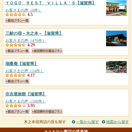
ＹＯＧＯ ＲＥＳＴ ＶＩＬＬＡ＇Ｓ
【滋賀県】
お客さまの声（6件）
4.5
三献の宿～木之本～
【滋賀県】
お客さまの声（470件）
4.29
湖桑庵
【滋賀県】
お客さまの声（14件）
4.17
住吉屋旅館
【滋賀県】
お客さまの声（160件）
3.95
木之本宿周辺の宿を探す
一覧から探す
地図から探す
周辺の温泉地
木之本宿の