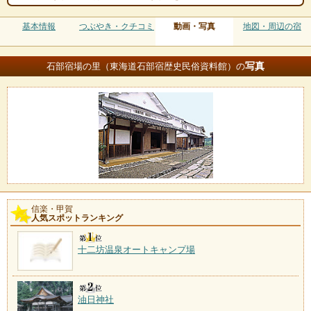
基本情報
つぶやき・クチコミ
動画・写真
地図・周辺の宿
写真
石部宿場の里（東海道石部宿歴史民俗資料館）の
信楽・甲賀
人気スポットランキング
十二坊温泉オートキャンプ場
油日神社