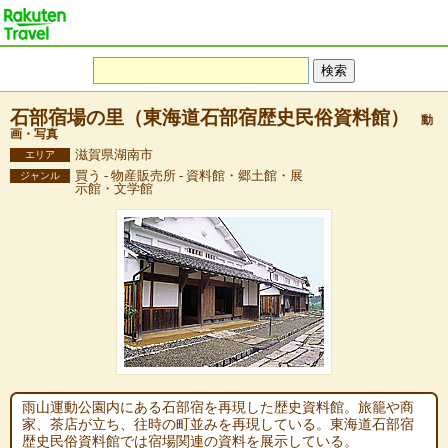
石部宿場の里（東海道石部宿歴史民俗資料館）
動
画・写真
滋賀県湖南市
エリア
買う - 物産販売所 - 資料館・郷土館・展
ジャンル
示館・文学館
雨山運動公園内にある石部宿を再現した歴史資料館。旅籠や商
家、茶店が立ち、往時の町並みを再現している。東海道石部宿
歴史民俗資料館では宿場関連の資料を展示している。