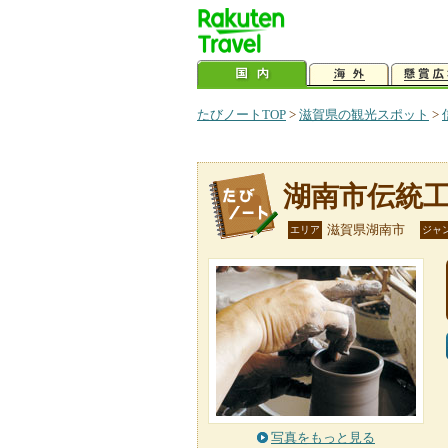
たびノートTOP
>
滋賀県の観光スポット
>
湖南市伝統
滋賀県湖南市
エリア
ジャ
写真をもっと見る