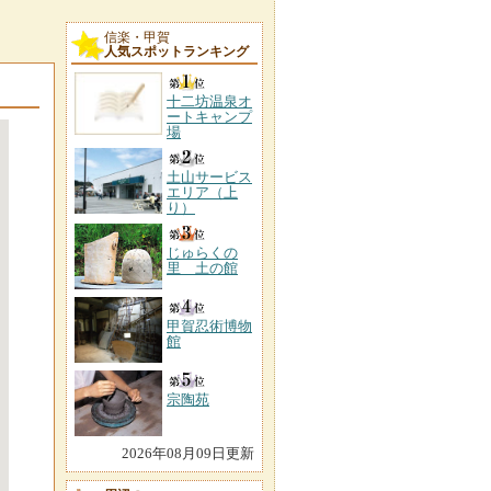
信楽・甲賀
人気スポットランキング
十二坊温泉オ
ートキャンプ
場
土山サービス
エリア（上
り）
じゅらくの
里 土の館
甲賀忍術博物
館
宗陶苑
2026年08月09日更新