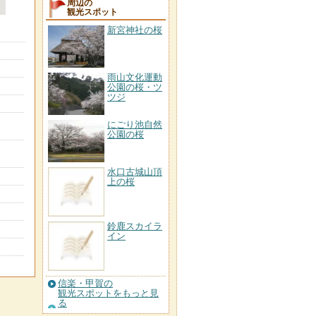
周辺の
観光スポット
新宮神社の桜
雨山文化運動
公園の桜・ツ
ツジ
にごり池自然
公園の桜
水口古城山頂
上の桜
鈴鹿スカイラ
イン
信楽・甲賀の
観光スポットをもっと見
る