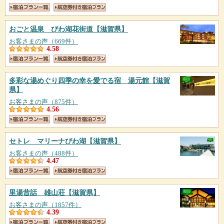
おごと温泉 びわ湖花街道
【滋賀県】
お客さまの声（669件）
4.58
多彩な湯めぐり四季の幸を愛でる宿 湯元館
【滋賀
県】
お客さまの声（875件）
4.56
セトレ マリーナびわ湖
【滋賀県】
お客さまの声（488件）
4.47
里湯昔話 雄山荘
【滋賀県】
お客さまの声（1857件）
4.39