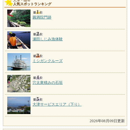
大津・雄琴
人気スポットランキング
圓満院門跡
瀬田しじみ漁体験
ミシガンクルーズ
穴太衆積みの石垣
大津サービスエリア（下り）
2026年08月09日更新