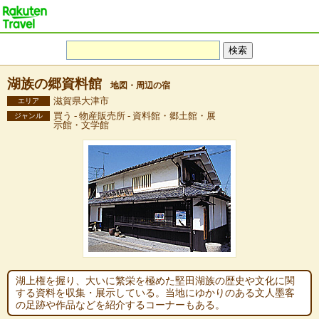
湖族の郷資料館
地図・周辺の宿
滋賀県大津市
エリア
買う - 物産販売所 - 資料館・郷土館・展
ジャンル
示館・文学館
湖上権を握り、大いに繁栄を極めた堅田湖族の歴史や文化に関
する資料を収集・展示している。当地にゆかりのある文人墨客
の足跡や作品などを紹介するコーナーもある。