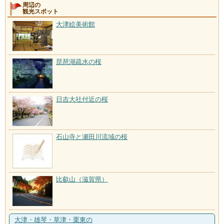
周辺の
観光スポット
大津絵美術館
琵琶湖疏水の桜
日吉大社付近の桜
石山寺と瀬田川流域の桜
比叡山（滋賀県）
大津・雄琴・草津・栗東の