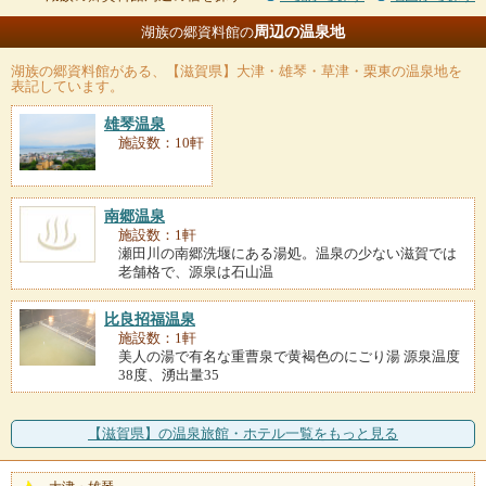
周辺の温泉地
湖族の郷資料館の
湖族の郷資料館
がある、【滋賀県】大津・雄琴・草津・栗東の温泉地を
表記しています。
雄琴温泉
施設数：10軒
南郷温泉
施設数：1軒
瀬田川の南郷洗堰にある湯処。温泉の少ない滋賀では
老舗格で、源泉は石山温
比良招福温泉
施設数：1軒
美人の湯で有名な重曹泉で黄褐色のにごり湯 源泉温度
38度、湧出量35
【滋賀県】の温泉旅館・ホテル一覧をもっと見る