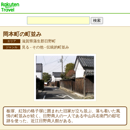
岡本町の町並み
滋賀県蒲生郡日野町
エリア
見る - その他 - 伝統的町並み
ジャンル
板塀、紅殻の格子塀に囲まれた旧家が立ち並ぶ、落ち着いた風
情の町並みが続く。日野商人の一人である中山兵右衛門の邸宅
跡を使った、近江日野商人館がある。