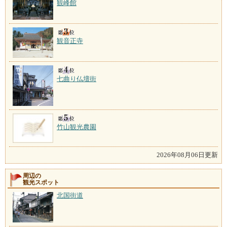
観峰館
観音正寺
七曲り仏壇街
竹山観光農園
2026年08月06日更新
周辺の
観光スポット
北国街道