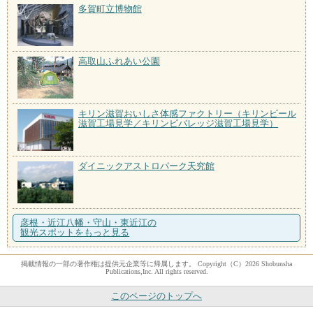
多賀町立博物館
高取山ふれあい公園
キリン滋賀おいしさ体感ファクトリー（キリンビール
滋賀工場見学／キリンビバレッジ滋賀工場見学）
ダイニックアストロパーク天究館
彦根・近江八幡・守山・東近江の
観光スポットをもっと見る
掲載情報の一部の著作権は提供元企業等に帰属します。 Copyright（C）2026 Shobunsha
Publications,Inc. All rights reserved.
このページのトップへ