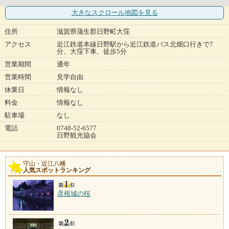
大きなスクロール地図
を見る
住所
滋賀県蒲生郡日野町大窪
アクセス
近江鉄道本線日野駅から近江鉄道バス北畑口行きで7
分、大窪下車、徒歩5分
営業期間
通年
営業時間
見学自由
休業日
情報なし
料金
情報なし
駐車場
なし
電話
0748-52-6577
日野観光協会
守山・近江八幡
人気スポットランキング
彦根城の桜