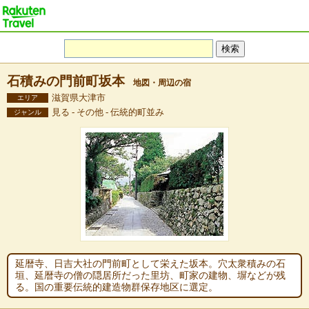
石積みの門前町坂本
地図・周辺の宿
滋賀県大津市
エリア
見る - その他 - 伝統的町並み
ジャンル
延暦寺、日吉大社の門前町として栄えた坂本。穴太衆積みの石
垣、延暦寺の僧の隠居所だった里坊、町家の建物、塀などが残
る。国の重要伝統的建造物群保存地区に選定。