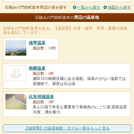
石積みの門前町坂本周辺の宿を探す
一覧から探す
地図から探す
周辺の温泉地
石積みの門前町坂本の
石積みの門前町坂本
がある、【滋賀県】大津・雄琴・草津・栗東の温泉
地を表記しています。
雄琴温泉
施設数：10軒
南郷温泉
施設数：1軒
瀬田川の南郷洗堰にある湯処。温泉の少ない滋賀では
老舗格で、源泉は石山温
比良招福温泉
施設数：1軒
美人の湯で有名な重曹泉で黄褐色のにごり湯 源泉温度
38度、湧出量35
【滋賀県】の温泉旅館・ホテル一覧をもっと見る