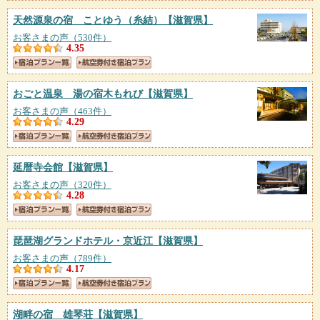
天然源泉の宿 ことゆう（糸結）
【滋賀県】
お客さまの声（530件）
4.35
おごと温泉 湯の宿木もれび
【滋賀県】
お客さまの声（463件）
4.29
延暦寺会館
【滋賀県】
お客さまの声（320件）
4.28
琵琶湖グランドホテル・京近江
【滋賀県】
お客さまの声（789件）
4.17
湖畔の宿 雄琴荘
【滋賀県】