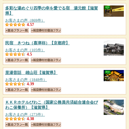
多彩な湯めぐり四季の幸を愛でる宿 湯元館
【滋賀
県】
お客さまの声（869件）
4.57
民宿 きつね（喜津祢）
【京都府】
お客さまの声（105件）
4.5
里湯昔話 雄山荘
【滋賀県】
お客さまの声（1848件）
4.39
ＫＫＲホテルびわこ（国家公務員共済組合連合会び
わこ保養所）
【滋賀県】
お客さまの声（273件）
4.38