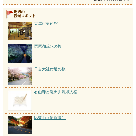
周辺の
観光スポット
大津絵美術館
琵琶湖疏水の桜
日吉大社付近の桜
石山寺と瀬田川流域の桜
比叡山（滋賀県）