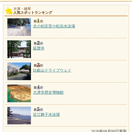
大津・雄琴
人気スポットランキング
北小松区営小松浜水泳場
延暦寺
比叡山ドライブウェイ
大津市歴史博物館
近江舞子水泳場
2026年08月08日更新