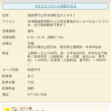
大きなスクロール地図
を見る
住所
滋賀県守山市水保町北川２８９１
アクセス
JR湖西線堅田駅から江若交通免許センター行きバスで15
分、佐川美術館前下車すぐ
営業期間
通年
営業時間
9:30～16:30（閉館17:00）
休業日
月曜
祝日の場合は翌日休、展示替え期間休、年末年始休
料金
入館料＝大人1000円、高・大学生600円、中学生以下無
料／茶席見学（入館料別、木～日曜、祝日のみ、要予
約）＝1000円／呈茶席（入館料別、要予約）＝3000円
／
カード利用
利用不可
駐車場
あり
駐車台数
70台
駐車料金
無料
電話
077-585-7800
守山・近江八幡