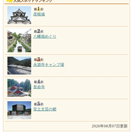
人気スポットランキング
彦根城
八幡堀めぐり
永源寺キャンプ場
長命寺
安土文芸の郷
2026年08月07日更新