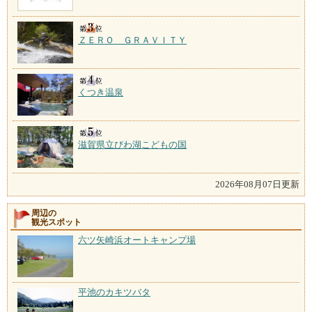
ＺＥＲＯ ＧＲＡＶＩＴＹ
くつき温泉
滋賀県立びわ湖こどもの国
2026年08月07日更新
周辺の
観光スポット
六ツ矢崎浜オートキャンプ場
平池のカキツバタ