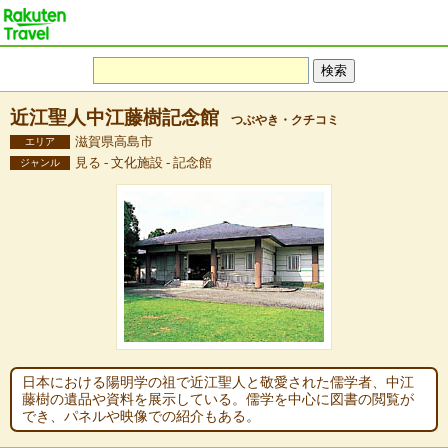
近江聖人中江藤樹記念館
つぶやき・クチコミ
滋賀県高島市
エリア
見る - 文化施設 - 記念館
ジャンル
日本における陽明学の祖で近江聖人と敬愛された儒学者、中江
藤樹の遺品や資料を展示している。儒学を中心に図書の閲覧が
でき、パネルや映像での紹介もある。