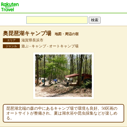
奥琵琶湖キャンプ場
地図・周辺の宿
滋賀県長浜市
エリア
遊ぶ - キャンプ - オートキャンプ場
ジャンル
琵琶湖北端の森の中にあるキャンプ場で環境も良好。50区画の
オートサイトが整備され、夏は湖水浴や昆虫採集などが楽しめ
る。