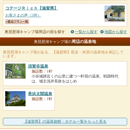
コテージＲｉｃｈ
【滋賀県】
お客さまの声（5件）
奥琵琶湖キャンプ場周辺の宿を探す
一覧から探す
地図から探す
周辺の温泉地
奥琵琶湖キャンプ場の
奥琵琶湖キャンプ場
がある、【滋賀県】長浜・米原の温泉地を表記して
います。
須賀谷温泉
施設数：1軒
小谷城跡近くの山里に建つ一軒宿の温泉。戦国時代
は、城主浅井長政をはじめ
長浜太閤温泉
施設数：1軒
【滋賀県】の温泉旅館・ホテル一覧をもっと見る