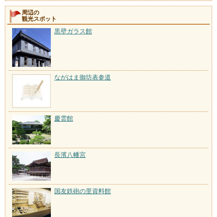
周辺の
観光スポット
黒壁ガラス館
ながはま御坊表参道
慶雲館
長濱八幡宮
国友鉄砲の里資料館