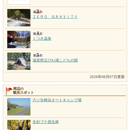
ＺＥＲＯ ＧＲＡＶＩＴＹ
くつき温泉
滋賀県立びわ湖こどもの国
2026年08月07日更新
周辺の
観光スポット
六ツ矢崎浜オートキャンプ場
生杉ブナ原生林