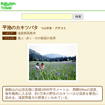
平池のカキツバタ
つぶやき・クチコミ
滋賀県高島市
エリア
遊ぶ - 歩く - その他花の名所
ジャンル
箱館山の山頂北側に面積20000平方メートル、周囲600mの湿原。
毎年梅雨に入る頃、約1万本の野生のカキツバタが湿原を紫色に
染める。滋賀県最大の群落といわれている。