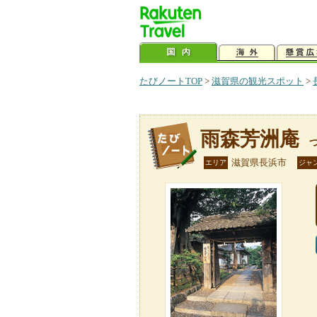
たびノートTOP
>
滋賀県の観光スポット
>
雨森芳洲庵
滋賀県長浜市
エリア
ジャ