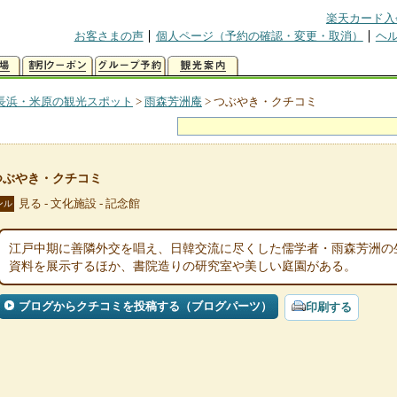
楽天カード入
お客さまの声
個人ページ（予約の確認・変更・取消）
ヘ
長浜・米原の観光スポット
>
雨森芳洲庵
>
つぶやき・クチコミ
つぶやき・クチコミ
見る - 文化施設 - 記念館
ンル
江戸中期に善隣外交を唱え、日韓交流に尽くした儒学者・雨森芳洲の
資料を展示するほか、書院造りの研究室や美しい庭園がある。
ブログからクチコミを投稿する（ブログパーツ）
印刷する