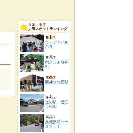
長浜・米原
人気スポットランキング
ウッディパル
余呉
都久夫須麻神
社
醒井水の宿駅
道の駅 近江
母の郷
奥琵琶湖パー
クウェイ