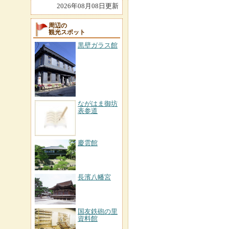
2026年08月08日更新
周辺の
観光スポット
黒壁ガラス館
ながはま御坊
表参道
慶雲館
長濱八幡宮
国友鉄砲の里
資料館