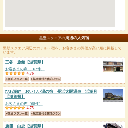
周辺の人気宿
黒壁スクエアの
黒壁スクエア
周辺のホテル・宿を、お客さまの評価が高い順に掲載して
います。
三谷 旅館
【滋賀県】
お客さまの声（162件）
4.76
びわ湖畔 おいしい湯の宿 長浜太閤温泉 浜湖月
【滋賀県】
お客さまの声（68件）
4.75
旗籠 白忠
【滋賀県】