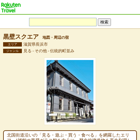
黒壁スクエア
地図・周辺の宿
滋賀県長浜市
エリア
見る - その他 - 伝統的町並み
ジャンル
北国街道沿いの「見る・遊ぶ・買う・食べる」を網羅したエリ