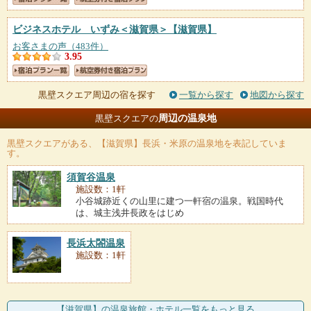
ビジネスホテル いずみ＜滋賀県＞
【滋賀県】
お客さまの声（483件）
3.95
黒壁スクエア周辺の宿を探す
一覧から探す
地図から探す
周辺の温泉地
黒壁スクエアの
黒壁スクエア
がある、【滋賀県】長浜・米原の温泉地を表記していま
す。
須賀谷温泉
施設数：1軒
小谷城跡近くの山里に建つ一軒宿の温泉。戦国時代
は、城主浅井長政をはじめ
長浜太閤温泉
施設数：1軒
【滋賀県】の温泉旅館・ホテル一覧をもっと見る