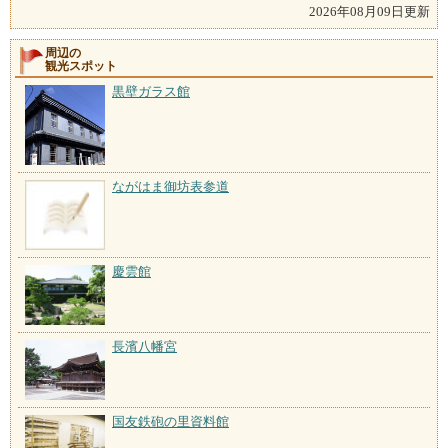
2026年08月09日更新
周辺の
観光スポット
黒壁ガラス館
ながはま御坊表参道
慶雲館
長濱八幡宮
国友鉄砲の里資料館