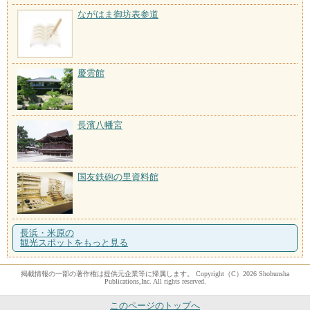
ながはま御坊表参道
慶雲館
長濱八幡宮
国友鉄砲の里資料館
長浜・米原の
観光スポットをもっと見る
掲載情報の一部の著作権は提供元企業等に帰属します。 Copyright（C）2026 Shobunsha
Publications,Inc. All rights reserved.
このページのトップへ