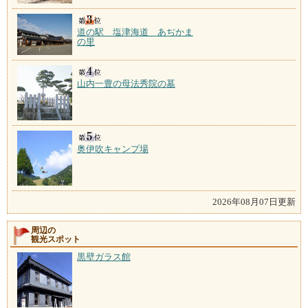
道の駅 塩津海道 あぢかま
の里
山内一豊の母法秀院の墓
奥伊吹キャンプ場
2026年08月07日更新
周辺の
観光スポット
黒壁ガラス館