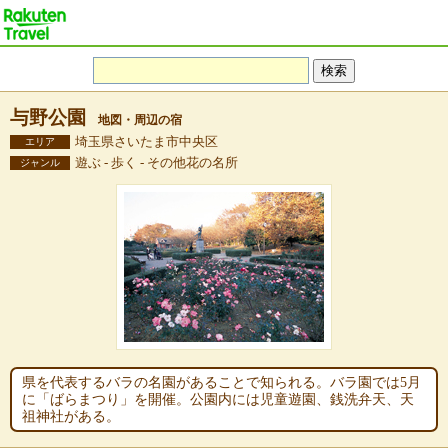
与野公園
地図・周辺の宿
埼玉県さいたま市中央区
エリア
遊ぶ - 歩く - その他花の名所
ジャンル
県を代表するバラの名園があることで知られる。バラ園では5月
に「ばらまつり」を開催。公園内には児童遊園、銭洗弁天、天
祖神社がある。