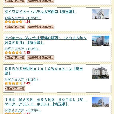
ダイワロイネットホテル大宮西口
【埼玉県】
お客さまの声（1095件）
4.54
アパホテル〈さいたま新都心駅西〉（２０２６年６
月ＯＰＥＮ）
【埼玉県】
お客さまの声（143件）
4.49
ＤＥＲＭＥ神明Ｈｏｔｅｌ＆Ｗｅｅｋｌｙ
【埼玉
県】
お客さまの声（142件）
4.49
ＴＨＥ ＭＡＲＫ ＧＲＡＮＤ ＨＯＴＥＬ（ザ
マーク グランド ホテル）
【埼玉県】
お客さまの声（3093件）