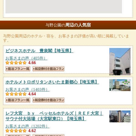
周辺の人気宿
与野公園の
与野公園
周辺のホテル・宿を、お客さまの評価が高い順に掲載していま
す。
ビジネスホテル 豊泉閣
【埼玉県】
お客さまの声（405件）
4.66
ホテルメトロポリタンさいたま新都心
【埼玉県】
お客さまの声（1403件）
4.64
レフ大宮 ｂｙ ベッセルホテルズ｜ＲＥＦ大宮｜
サウナ付大浴場（大宮駅東口）
【埼玉県】
お客さまの声（1202件）
4.62