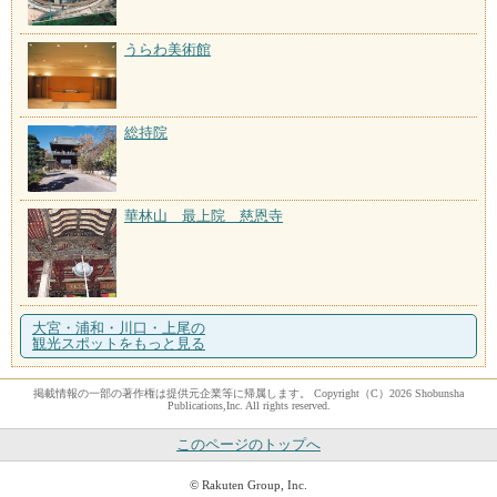
うらわ美術館
総持院
華林山 最上院 慈恩寺
大宮・浦和・川口・上尾の
観光スポットをもっと見る
掲載情報の一部の著作権は提供元企業等に帰属します。 Copyright（C）2026 Shobunsha
Publications,Inc. All rights reserved.
このページのトップへ
© Rakuten Group, Inc.