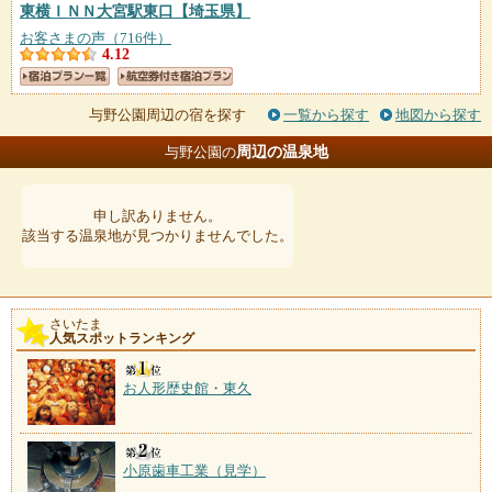
東横ＩＮＮ大宮駅東口
【埼玉県】
お客さまの声（716件）
4.12
与野公園周辺の宿を探す
一覧から探す
地図から探す
周辺の温泉地
与野公園の
申し訳ありません。
該当する温泉地が見つかりませんでした。
さいたま
人気スポットランキング
お人形歴史館・東久
小原歯車工業（見学）