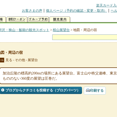
楽天カード入
お客さまの声
個人ページ（予約の確認・変更・取消）
ヘ
所沢・狭山・飯能の観光スポット
>
桜山展望台
>
地図・周辺の宿
地図・周辺の宿
見る - その他 - 展望台
ンル
加治丘陵の標高約200mの場所にある展望台。富士山や秩父連峰、東
もののない360度の展望は圧巻だ。
ブログからクチコミを投稿する（ブログパーツ）
印刷する