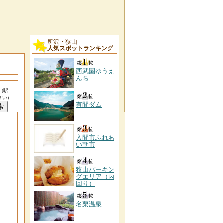
所沢・狭山
人気スポットランキング
西武園ゆうえ
んち
。
(駅
い)
有間ダム
入間市ふれあ
い朝市
狭山パーキン
グエリア（内
回り）
名栗温泉