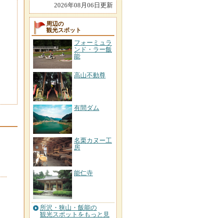
2026年08月06日更新
周辺の
観光スポット
フォーミュラ
ンド・ラー飯
能
高山不動尊
有間ダム
名栗カヌー工
房
能仁寺
所沢・狭山・飯能の
観光スポットをもっと見