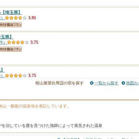
わ
【埼玉県】
件）
3.91
埼玉県】
9件）
3.75
県】
件）
3.75
桜山展望台周辺の宿を探す
一覧から探す
地図か
狭山・飯能の温泉地を表記しています。
玉県】
6件）
3.72
がを治している鹿を見つけた漁師によって発見された温泉
玉県】
件）
3.41