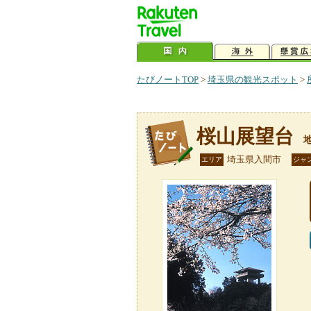
たびノートTOP
>
埼玉県の観光スポット
>
桜山展望台
埼玉県入間市
エリア
ジャ