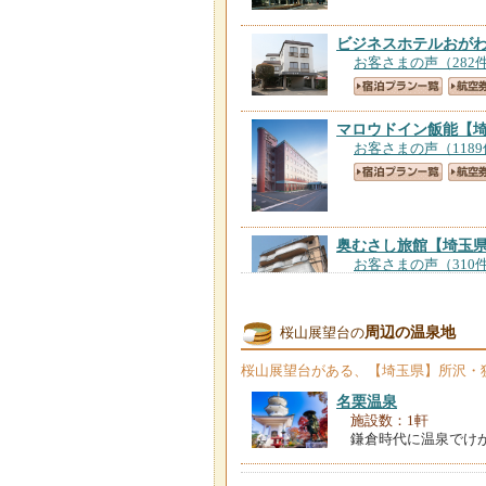
ビジネスホテルおが
お客さまの声（282
マロウドイン飯能
【
お客さまの声（118
奥むさし旅館
【埼玉
お客さまの声（310
周辺の温泉地
桜山展望台の
桜山展望台
がある、【埼玉県】所沢・
入間第一ホテル
【埼
お客さまの声（108
名栗温泉
施設数：1軒
鎌倉時代に温泉でけ
飯能第一ホテル
【埼
お客さまの声（454