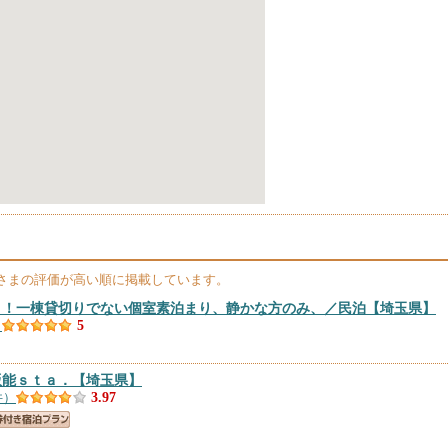
さまの評価が高い順に掲載しています。
！！一棟貸切りでない個室素泊まり、静かな方のみ、／民泊
【埼玉県】
）
5
飯能ｓｔａ．
【埼玉県】
件）
3.97