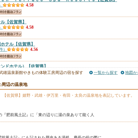
）
4.58
テル
【佐賀県】
）
4.58
園ホテル
【佐賀県】
5件）
4.56
オンドホテル）
【佐賀県】
件）
4.49
武雄温泉新館やきもの体験工房周辺の宿を探す
一覧から探す
地図か
周辺の温泉地
の
佐賀県】
）
4.48
、【佐賀県】嬉野・武雄・伊万里・有田・太良の温泉地を表記しています。
賀県】
纂の『肥前風土記』に「東の辺りに湯の泉ありて能く人
件）
4.45
慶屋
【佐賀県】
肥前風土記』にも記された歴史ある湯処。慶長の役の際に