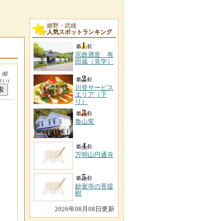
嬉野・武雄
人気スポットランキング
宗政酒造 有
田蔵（見学）
。
(駅
い)
川登サービス
エリア（下
り）
魯山窯
万明山円通寺
妙覚寺の菩提
樹
2026年08月08日更新