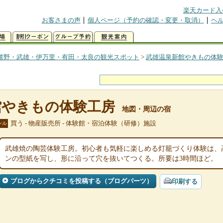
楽天カード入
お客さまの声
個人ページ（予約の確認・変更・取消）
ヘ
嬉野・武雄・伊万里・有田・太良の観光スポット
>
武雄温泉新館やきもの体
館やきもの体験工房
地図・周辺の宿
買う - 物産販売所 - 体験館・宿泊体験（研修）施設
ンル
武雄焼の陶芸体験工房。初心者も気軽に楽しめる灯籠づくり体験は、高
ンの型紙を写し、形に沿って穴を抜いてつくる。所要は3時間ほど。
ブログからクチコミを投稿する（ブログパーツ）
印刷する