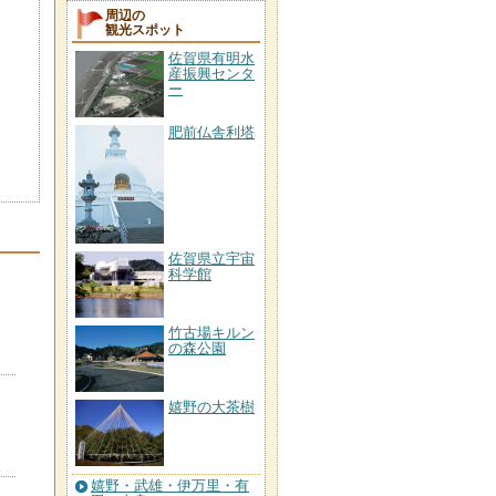
周辺の
観光スポット
佐賀県有明水
産振興センタ
ー
肥前仏舎利塔
佐賀県立宇宙
科学館
竹古場キルン
の森公園
嬉野の大茶樹
嬉野・武雄・伊万里・有