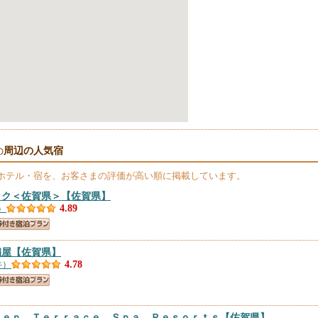
周辺の人気宿
の
ホテル・宿を、お客さまの評価が高い順に掲載しています。
ック＜佐賀県＞
【佐賀県】
）
4.89
扇屋
【佐賀県】
件）
4.78
ｄｅｎ Ｔｅｒｒａｃｅ Ｓｐａ Ｒｅｓｏｒｔｓ
【佐賀県】