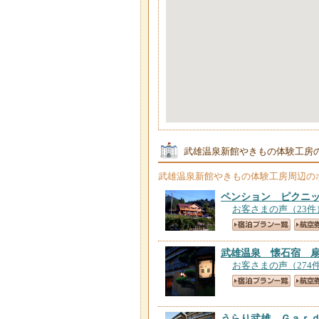
武雄温泉新館やきもの体験工房
武雄温泉新館やきもの体験工房
周辺の
ペンション ピクニ
お客さまの声（23件
武雄温泉 懐石宿 
お客さまの声（274
うらり武雄 Ｇａｒ