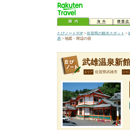
たびノートTOP
>
佐賀県の観光スポット
>
房
>
地図・周辺の宿
武雄温泉新
佐賀県武雄市
エリア
ジャ