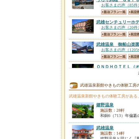
お客さまの声（85件
武雄センチュリーホ
お客さまの声（20件
武雄温泉 御船山楽
お客さまの声（120
ＯＮＤＨＯＴＥＬ（
お客さまの声（136
武雄温泉新館やきもの体験工房
武雄温泉 星の華
【
お客さまの声（69件
武雄温泉新館やきもの体験工房
がある
嬉野温泉
施設数：28軒
湯元荘 東洋館
【佐
和銅6（713）年偏
お客さまの声（147
武雄温泉
施設数：14軒
武雄温泉 ホテル春
嬉野温泉と同じく『