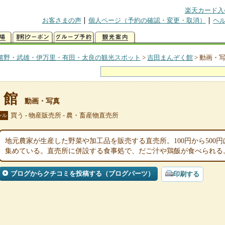
楽天カード入
お客さまの声
個人ページ（予約の確認・変更・取消）
ヘ
嬉野・武雄・伊万里・有田・太良の観光スポット
>
吉田まんぞく館
>
動画・
く館
動画・写真
買う - 物産販売所 - 農・畜産物直売所
ンル
地元農家が生産した野菜や加工品を販売する直売所。100円から500
集めている。直売所に併設する食事処で、だご汁や鶏飯が食べられる
ブログからクチコミを投稿する（ブログパーツ）
印刷する