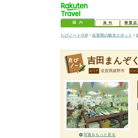
たびノートTOP
>
佐賀県の観光スポット
>
吉田まんぞ
佐賀県嬉野市
エリア
ジャ
写真をもっと見る