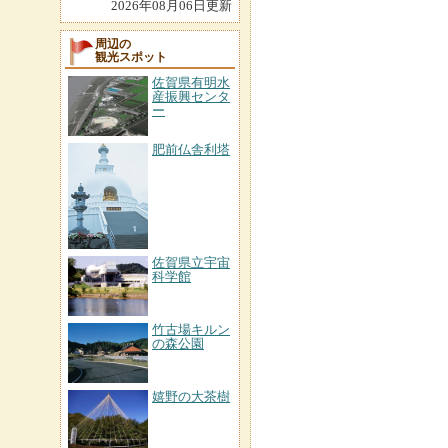
2026年08月06日更新
周辺の
観光スポット
佐賀県有明水
産振興センタ
ー
肥前仏舎利塔
佐賀県立宇宙
科学館
竹古場キルン
の森公園
嬉野の大茶樹