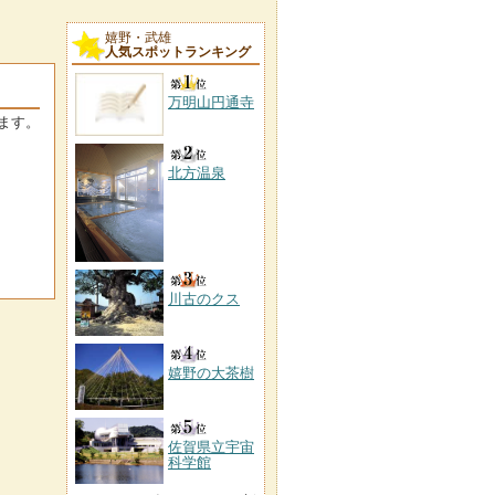
嬉野・武雄
人気スポットランキング
万明山円通寺
ます。
北方温泉
川古のクス
嬉野の大茶樹
佐賀県立宇宙
科学館