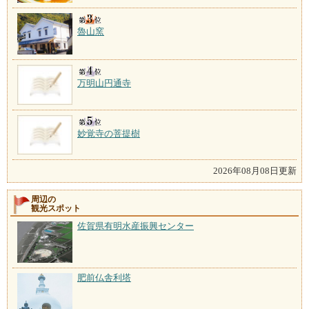
魯山窯
万明山円通寺
妙覚寺の菩提樹
2026年08月08日更新
周辺の
観光スポット
佐賀県有明水産振興センター
肥前仏舎利塔