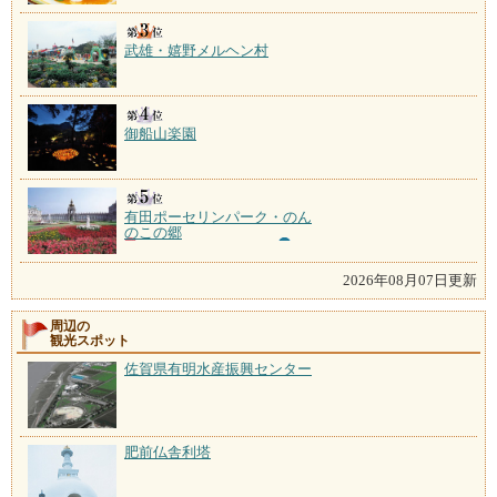
武雄・嬉野メルヘン村
御船山楽園
有田ポーセリンパーク・のん
のこの郷
2026年08月07日更新
周辺の
観光スポット
佐賀県有明水産振興センター
肥前仏舎利塔