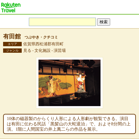
有田館
つぶやき・クチコミ
佐賀県西松浦郡有田町
エリア
見る - 文化施設 - 演芸場
ジャンル
10体の磁器製のからくり人形による人形劇が観覧できる。演目
は有田に伝わる民話「黒髪山の大蛇退治」で、およそ8分間の上
演。1階に人間国宝の井上萬二らの作品を展示。