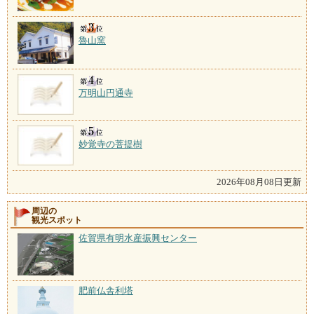
魯山窯
万明山円通寺
妙覚寺の菩提樹
2026年08月08日更新
周辺の
観光スポット
佐賀県有明水産振興センター
肥前仏舎利塔