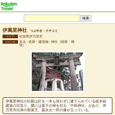
伊萬里神社
つぶやき・クチコミ
佐賀県伊万里市
エリア
見る - 史跡・建造物 - 神社（稲荷・権
ジャンル
現）
伊萬里神社の社殿は釘を一本も使わずに建てられている総木組
建築の宮造り。隣には菓子の神を祀る「中島神社」があり、伊
万里市出身の製菓王、森永太一郎の像が立っている。