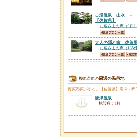
古湯温泉 山水 －
【佐賀県】
お客さまの声（9件
大人の隠れ家 佐賀
お客さまの声（135
貸別荘 古湯ウッデ
お客さまの声（12件
周辺の温泉地
樫原湿原の
古湯の森 春野邸
【
樫原湿原
がある、【佐賀県】唐津・呼
お客さまの声（5件
唐津温泉
施設数：1軒
貸別荘 古湯ウッデ
お客さまの声（1件
流響の里オートキャ