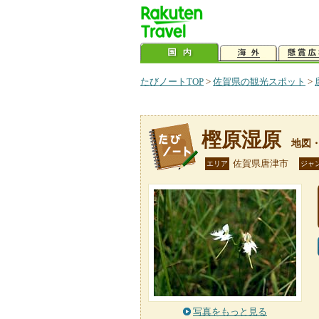
たびノートTOP
>
佐賀県の観光スポット
>
樫原湿原
地図
佐賀県唐津市
エリア
ジャ
写真をもっと見る