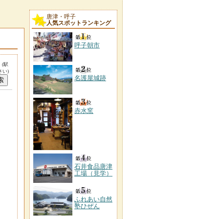
唐津・呼子
人気スポットランキング
呼子朝市
。
(駅
い)
名護屋城跡
赤水窯
石井食品唐津
工場（見学）
ふれあい自然
塾ひぜん