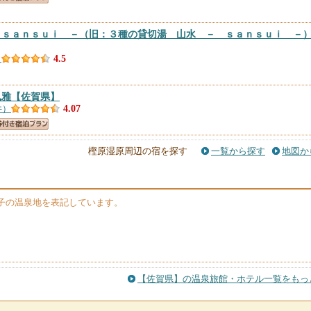
 ｓａｎｓｕｉ －（旧：３種の貸切湯 山水 － ｓａｎｓｕｉ －
）
4.5
風雅
【佐賀県】
件）
4.07
ィハウスＤ
【佐賀県】
樫原湿原周辺の宿を探す
一覧から探す
地図か
）
4
佐賀県】
子の温泉地を表記しています。
）
3
ィハウスＥ
【佐賀県】
）
3
【佐賀県】の温泉旅館・ホテル一覧をもっ
ンプ場 ＾
【佐賀県】