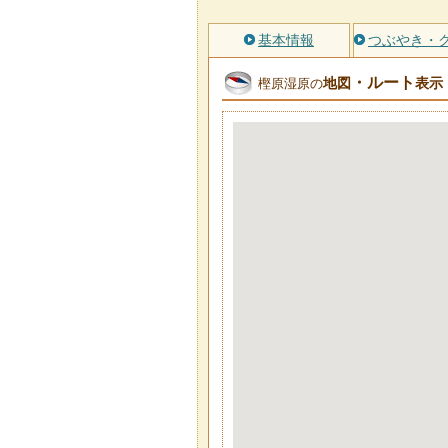
基本情報
つぶやき・
・ルート
地図
表示
樫原湿原の