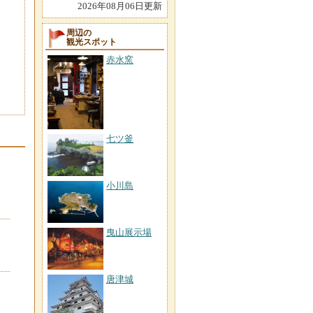
2026年08月06日更新
周辺の
観光スポット
赤水窯
七ツ釜
小川島
曳山展示場
唐津城