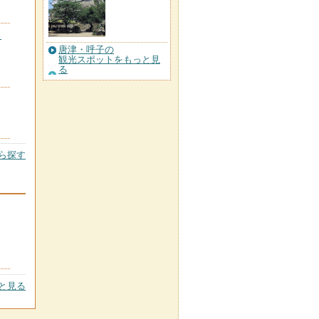
）
唐津・呼子の
観光スポットをもっと見
る
ら探す
と見る