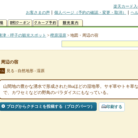
楽天カード入
お客さまの声
個人ページ（予約の確認・変更・取消）
ヘ
唐津・呼子の観光スポット
>
樫原湿原
>
地図・周辺の宿
・周辺の宿
見る - 自然地形 - 湿原
ンル
山間地の豊かな湧水で形成された8haほどの湿地帯。サギ草やトキ草
で、カワセミなどの野鳥のパラダイスにもなっている。
ブログからクチコミを投稿する（ブログパーツ）
印刷する